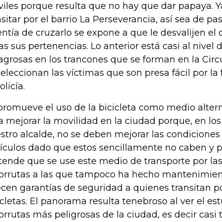
iles porque resulta que no hay que dar papaya. Y
nsitar por el barrio La Perseverancia, así sea de pa
entía de cruzarlo se expone a que le desvalijen el c
as sus pertenencias. Lo anterior está casi al nivel 
agrosas en los trancones que se forman en la Circ
seleccionan las víctimas que son presa fácil por la 
olicía.
promueve el uso de la bicicleta como medio altern
a mejorar la movilidad en la ciudad porque, en lo
stro alcalde, no se deben mejorar las condiciones 
ículos dado que estos sencillamente no caben y 
tende que se use este medio de transporte por las
lorrutas a las que tampoco ha hecho mantenimien
ecen garantías de seguridad a quienes transitan po
icletas. El panorama resulta tenebroso al ver el est
lorrutas más peligrosas de la ciudad, es decir casi