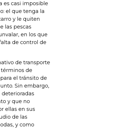
a es casi imposible
so: el que tenga la
arro y le quiten
de las pescas
unvalar, en los que
falta de control de
ativo de transporte
s términos de
para el tránsito de
punto. Sin embargo,
 deterioradas
to y que no
r ellas en sus
udio de las
 todas, y como