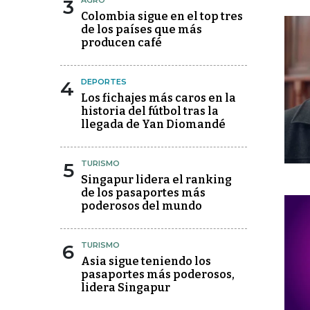
3
AGRO
Colombia sigue en el top tres
de los países que más
producen café
4
DEPORTES
Los fichajes más caros en la
historia del fútbol tras la
llegada de Yan Diomandé
5
TURISMO
Singapur lidera el ranking
de los pasaportes más
poderosos del mundo
6
TURISMO
Asia sigue teniendo los
pasaportes más poderosos,
lidera Singapur