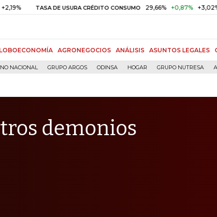
29,66%
+0,87%
+3,02%
TASA DE USURA CRÉDITO CONSUMO
DTF
LOBOECONOMÍA
AGRONEGOCIOS
ANÁLISIS
ASUNTOS LEGALES
RNO NACIONAL
GRUPO ARGOS
ODINSA
HOGAR
GRUPO NUTRESA
A
 otros demonios