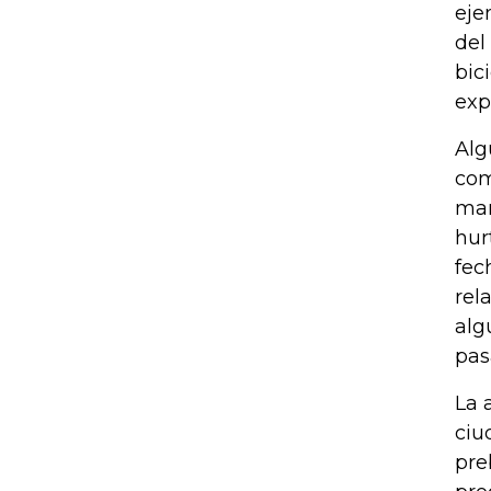
eje
del
bic
exp
Alg
com
man
hur
fec
rel
alg
pas
La 
ciu
pre