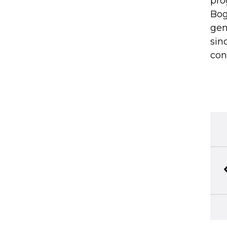
pro
Bog
gen
sin
con