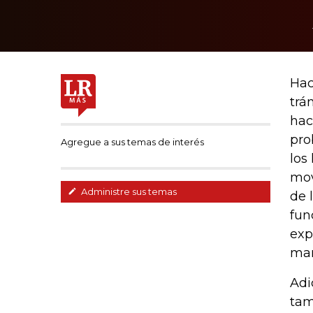
Hac
trá
hac
pro
Agregue a sus temas de interés
los
mov
Administre sus temas
de 
fun
exp
man
Adi
tam