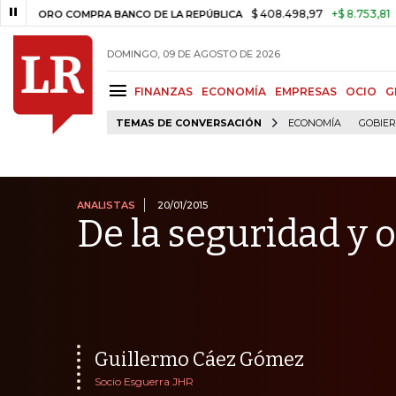
$ 408.498,97
+$ 8.753,81
+2,19%
O COMPRA BANCO DE LA REPÚBLICA
DOMINGO, 09 DE AGOSTO DE 2026
FINANZAS
ECONOMÍA
EMPRESAS
OCIO
G
TEMAS DE CONVERSACIÓN
ECONOMÍA
GOBIE
ANALISTAS
20/01/2015
De la seguridad y
Guillermo Cáez Gómez
Socio Esguerra JHR