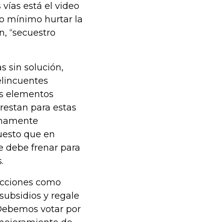
vías está el video
o mínimo hurtar la
n, “secuestro
 sin solución,
elincuentes
os elementos
restan para estas
timamente
puesto que en
e debe frenar para
s.
lecciones como
subsidios y regale
 Debemos votar por