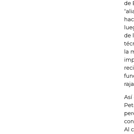
de 
“al
hac
lue
de 
téc
la 
imp
rec
fun
raj
Así
Pet
per
con
Al 