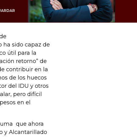
UARDAR
 de
o ha sido capaz de
o útil para la
ación retorno” de
e contribuir en la
nos de los huecos
tor del IDU y otros
lar, pero difícil
 pesos en el
e suma que ahora
 y Alcantarillado