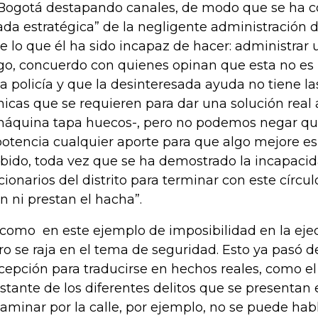
Bogotá destapando canales, de modo que se ha co
iada estratégica” de la negligente administración d
e lo que él ha sido incapaz de hacer: administrar
go, concuerdo con quienes opinan que esta no es 
la policía y que la desinteresada ayuda no tiene la
nicas que se requieren para dar una solución rea
máquina tapa huecos-, pero no podemos negar qu
otencia cualquier aporte para que algo mejore e
ibido, toda vez que se ha demostrado la incapacid
cionarios del distrito para terminar con este círcul
an ni prestan el hacha”.
 como en este ejemplo de imposibilidad en la ejec
ro se raja en el tema de seguridad. Esto ya pasó d
cepción para traducirse en hechos reales, como e
stante de los diferentes delitos que se presentan e
caminar por la calle, por ejemplo, no se puede hab