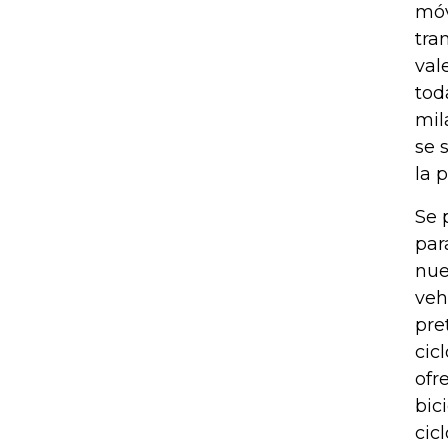
móv
tra
val
tod
mil
se 
la p
Se 
par
nue
veh
pre
cic
ofr
bic
cic