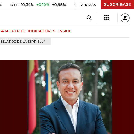
SUSCRÍBASE
10,34%
+0,10%
+0,98%
$ 417,01
+$ 0,05
+0,01%
UVR
VER MÁS
BITCOI
CAJA FUERTE
INDICADORES
INSIDE
BELARDO DE LA ESPRIELLA