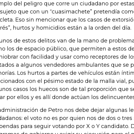
mplo del peligro que corre un ciudadano por estas 
 sujeto que con un “cuasimachete” pretendía com
icleta. Eso sin mencionar que los casos de extorsió
rés”, hurtos y homicidios están a la orden del día.
unos de estos delitos van de la mano de problemas
o los de espacio público, que permiten a estos d
iobrar con facilidad y usar como receptores de l
tados a algunos vendedores ambulantes que se p
horías. Los hurtos a partes de vehículos están ín
acionados con el pésimo estado de la malla vial, 
unos casos los huecos son de tal proporción que s
ar por ellos y es allí donde actúan los delincuente
administración de Petro nos debe dejar algunas 
dadanos: el voto no es por quien nos de dos o tres 
bendas para seguir votando por X o Y candidato.