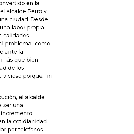
nvertido en la
el alcalde Petro y
 una ciudad. Desde
una labor propia
s calidades
l al problema -como
e ante la
s más que bien
ad de los
o vicioso porque: “ni
ución, el alcalde
e ser una
l incremento
n la cotidianidad.
lar por teléfonos