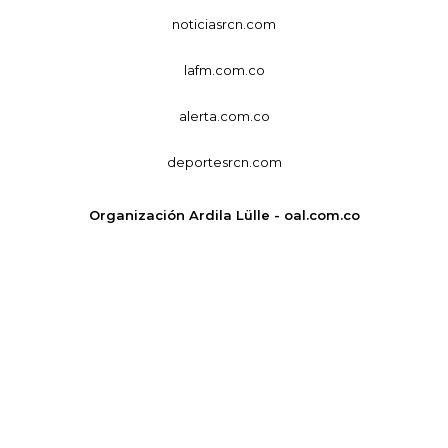
noticiasrcn.com
lafm.com.co
alerta.com.co
deportesrcn.com
Organización Ardila Lülle - oal.com.co