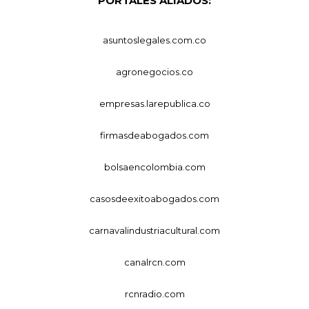
PORTALES ALIADOS:
asuntoslegales.com.co
agronegocios.co
empresas.larepublica.co
firmasdeabogados.com
bolsaencolombia.com
casosdeexitoabogados.com
carnavalindustriacultural.com
canalrcn.com
rcnradio.com