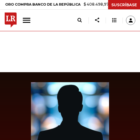
$ 408.498,97
+$ 8.753,81
+2,19%
 COMPRA BANCO DE LA REPÚBLICA
SUSCRÍBASE