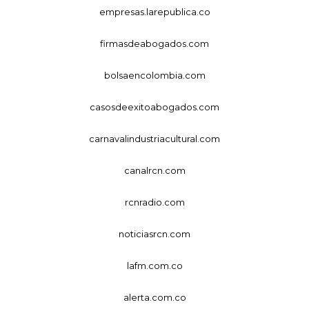
empresas.larepublica.co
firmasdeabogados.com
bolsaencolombia.com
casosdeexitoabogados.com
carnavalindustriacultural.com
canalrcn.com
rcnradio.com
noticiasrcn.com
lafm.com.co
alerta.com.co