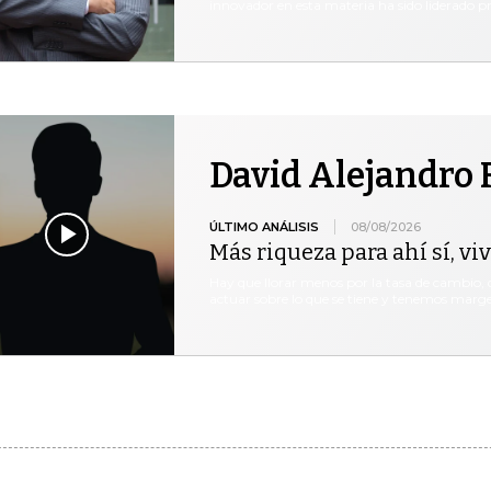
innovador en esta materia ha sido liderado p
David Alejandro 
ÚLTIMO ANÁLISIS
08/08/2026
Más riqueza para ahí sí, vi
Hay que llorar menos por la tasa de cambio, 
actuar sobre lo que se tiene y tenemos marge