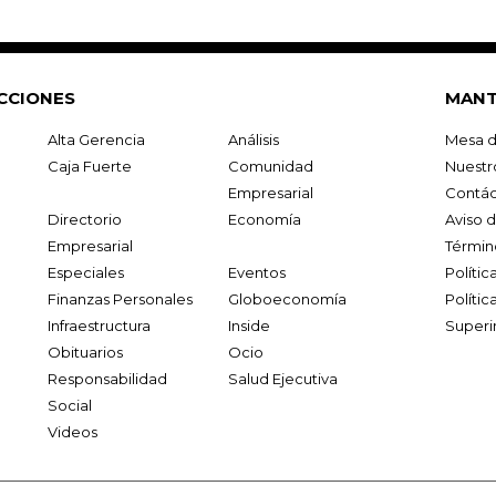
CCIONES
MANT
Alta Gerencia
Análisis
Mesa d
Caja Fuerte
Comunidad
Nuestr
Empresarial
Contác
Directorio
Economía
Aviso 
Empresarial
Términ
Especiales
Eventos
Políti
Finanzas Personales
Globoeconomía
Polític
Infraestructura
Inside
Superi
Obituarios
Ocio
Responsabilidad
Salud Ejecutiva
Social
Videos