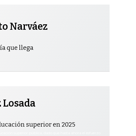
to Narváez
ía que llega
 Losada
ducación superior en 2025
cación superior pública, dado que hasta ahora el esfuerzo