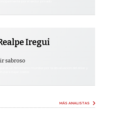
rincipalmente por el sector privado
Realpe Iregui
vir sabroso
que es un fenómeno mundial por la devaluación del dólar y
n para bajar costos
MÁS ANALISTAS