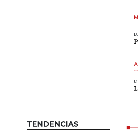
M
L
P
A
D
L
TENDENCIAS