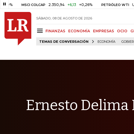
2.350,94
+6,13
+0,26%
US$ 78,0
MSCI COLCAP
PETRÓLEO WTI
SÁBADO, 08 DE AGOSTO DE 2026
FINANZAS
ECONOMÍA
EMPRESAS
OCIO
G
TEMAS DE CONVERSACIÓN
ECONOMÍA
GOBIE
Ernesto Delima 