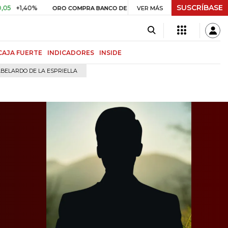
SUSCRÍBASE
,40%
$ 408.498,97
+$ 8.753,
ORO COMPRA BANCO DE LA REPÚBLICA
VER MÁS
CAJA FUERTE
INDICADORES
INSIDE
BELARDO DE LA ESPRIELLA