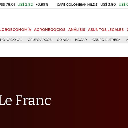
1
US$ 2,92
+3,89%
US$ 3,80
US$ 0,05
+1
CAFÉ COLOMBIAN MILDS
LOBOECONOMÍA
AGRONEGOCIOS
ANÁLISIS
ASUNTOS LEGALES
RNO NACIONAL
GRUPO ARGOS
ODINSA
HOGAR
GRUPO NUTRESA
A
Le Franc