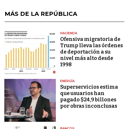
MÁS DE LA REPÚBLICA
HACIENDA
Ofensiva migratoria de
Trump lleva las órdenes
de deportación a su
nivel más alto desde
1998
ENERGÍA
Superservicios estima
que usuarios han
pagado $24,9 billones
por obras inconclusas
BANCOS