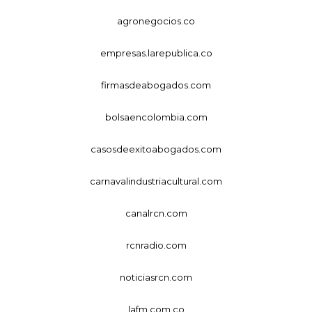
agronegocios.co
empresas.larepublica.co
firmasdeabogados.com
bolsaencolombia.com
casosdeexitoabogados.com
carnavalindustriacultural.com
canalrcn.com
rcnradio.com
noticiasrcn.com
lafm.com.co