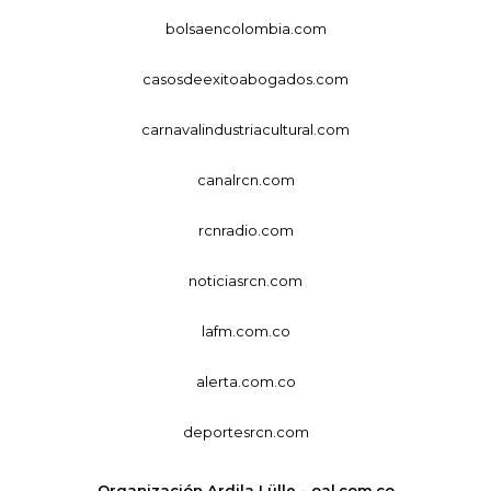
bolsaencolombia.com
casosdeexitoabogados.com
carnavalindustriacultural.com
canalrcn.com
rcnradio.com
noticiasrcn.com
lafm.com.co
alerta.com.co
deportesrcn.com
Organización Ardila Lülle - oal.com.co