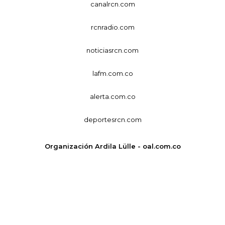
canalrcn.com
rcnradio.com
noticiasrcn.com
lafm.com.co
alerta.com.co
deportesrcn.com
Organización Ardila Lülle - oal.com.co