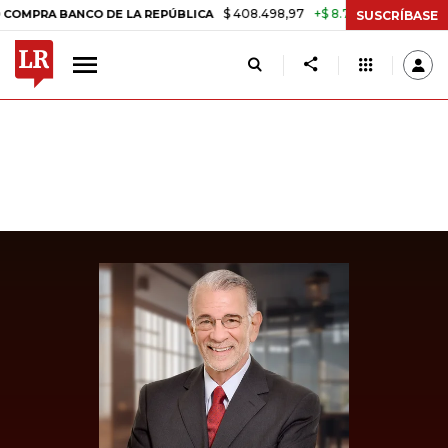
$ 408.498,97
+$ 8.753,81
+2,19%
 BANCO DE LA REPÚBLICA
TASA
SUSCRÍBASE