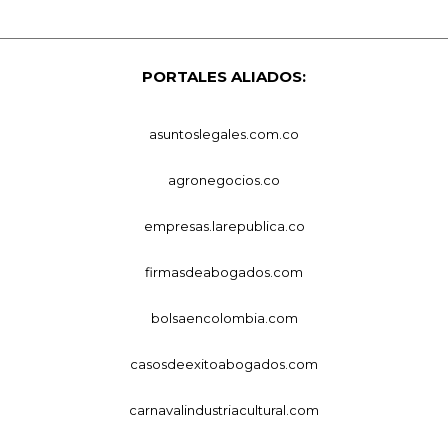
PORTALES ALIADOS:
asuntoslegales.com.co
agronegocios.co
empresas.larepublica.co
firmasdeabogados.com
bolsaencolombia.com
casosdeexitoabogados.com
carnavalindustriacultural.com