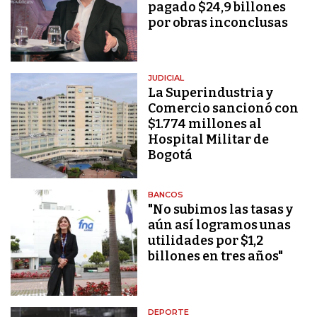
pagado $24,9 billones
por obras inconclusas
JUDICIAL
La Superindustria y
Comercio sancionó con
$1.774 millones al
Hospital Militar de
Bogotá
BANCOS
"No subimos las tasas y
aún así logramos unas
utilidades por $1,2
billones en tres años"
DEPORTE