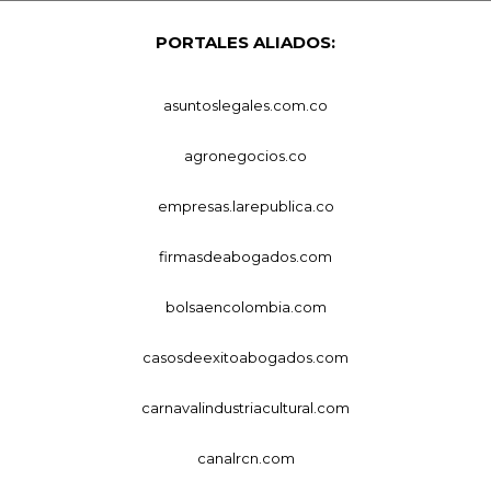
PORTALES ALIADOS:
asuntoslegales.com.co
agronegocios.co
empresas.larepublica.co
firmasdeabogados.com
bolsaencolombia.com
casosdeexitoabogados.com
carnavalindustriacultural.com
canalrcn.com