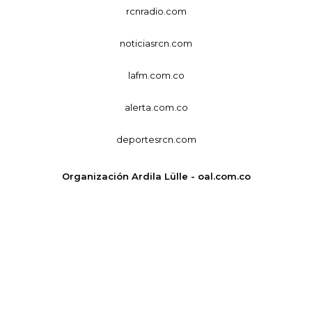
rcnradio.com
noticiasrcn.com
lafm.com.co
alerta.com.co
deportesrcn.com
Organización Ardila Lülle - oal.com.co