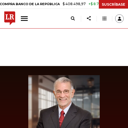
$ 408.498,97
+$ 8.753,81
+2,19%
BANCO DE LA REPÚBLICA
TASA 
SUSCRÍBASE