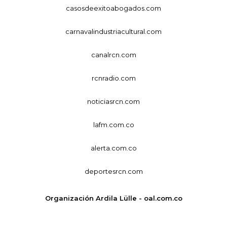
casosdeexitoabogados.com
carnavalindustriacultural.com
canalrcn.com
rcnradio.com
noticiasrcn.com
lafm.com.co
alerta.com.co
deportesrcn.com
Organización Ardila Lülle - oal.com.co