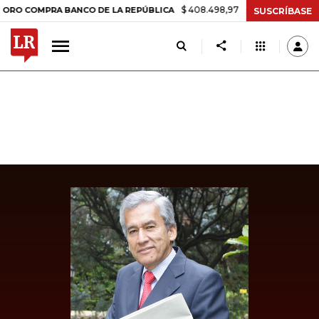
$ 408.498,97
+$ 8.753,81
+2,19%
OMPRA BANCO DE LA REPÚBLICA
SUSCRÍBASE