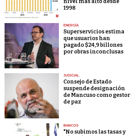
nivel más alto desde
1998
ENERGÍA
Superservicios estima
que usuarios han
pagado $24,9 billones
por obras inconclusas
JUDICIAL
Consejo de Estado
suspende designación
de Mancuso como gestor
de paz
BANCOS
"No subimos las tasas y