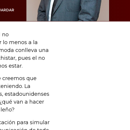
UARDAR
l no
r lo menos a la
e moda conlleva una
istar, pues el no
os estar.
ue creemos que
teniendo. La
os, estadounidenses
 ¿qué van a hacer
aleño?
ación para simular