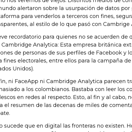
o nos veremos de viejos. Distintos medios de co
mundo alertaron sobre la usurpación de datos por 
taforma para venderlos a terceros con fines, segu
nsparentes, al estilo de lo que pasó con Cambrige 
eve recordatorio para quienes no se acuerden de 
 Cambridge Analytica: Esta empresa británica ext
lones de personas de sus perfiles de Facebook y lo
a fines electorales, entre ellos para la campaña 
ados Unidos).
fin, ni FaceApp ni Cambridge Analytica parecen t
asiado a los colombianos. Bastaba con leer los c
lescos en redes al respecto. Esto, al fin y al cabo, 
ía el resumen de las decenas de miles de comentar
ate.
o sucede que en digital las fronteras no existen. H