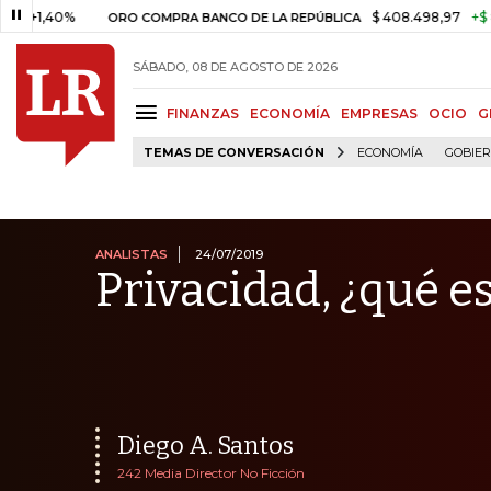
0%
$ 408.498,97
+$ 8.753,81
ORO COMPRA BANCO DE LA REPÚBLICA
SÁBADO, 08 DE AGOSTO DE 2026
FINANZAS
ECONOMÍA
EMPRESAS
OCIO
G
TEMAS DE CONVERSACIÓN
ECONOMÍA
GOBIE
ANALISTAS
24/07/2019
Privacidad, ¿qué e
Diego A. Santos
242 Media Director No Ficción