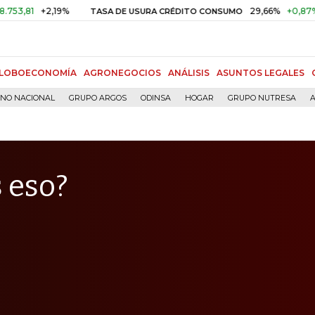
+2,19%
29,66%
+0,87%
+3,02
TASA DE USURA CRÉDITO CONSUMO
LOBOECONOMÍA
AGRONEGOCIOS
ANÁLISIS
ASUNTOS LEGALES
RNO NACIONAL
GRUPO ARGOS
ODINSA
HOGAR
GRUPO NUTRESA
A
s eso?