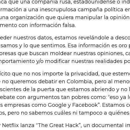
ca que una compañía rusa, estadounidense o ind
ormación a una inescrupulosa campaña política en 
una organización que quiera manipular la opinión 
mento con información falsa.
ceder nuestros datos, estamos revelándole a desc
samos y lo que sentimos. Esa información es oro 
resas que buscan moldear nuestras opiniones, c
portamiento y/o modificar nuestras realidades polí
lícito que no nos importe la privacidad, que este
 no queremos debatir en Colombia, pero al meno
scientes de la puerta que estamos abriendo y no l
debate con argumentos tan pobres como: “eso ya l
s empresas como Google y Facebook”. Estamos c
os, pero no sabemos cuáles ni tampoco a quiénes n
 Netflix lanza “The Great Hack”, un documental 