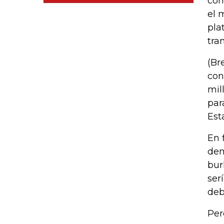
cóm
el 
pla
tra
(Br
con
mil
par
Est
En 
dem
bur
ser
deb
Per