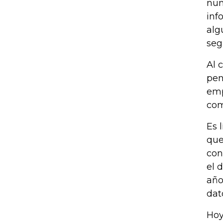
nun
inf
alg
seg
Al 
pen
emp
com
Es 
que
con
el 
año
dat
Hoy