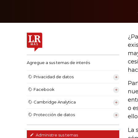
¿Pa
exi
may
ces
Agregue a sus temas de interés
hac
Privacidad de datos
Par
Facebook
nue
ent
Cambridge Analytica
o e
Protección de datos
ell
La 
Administre sus temas