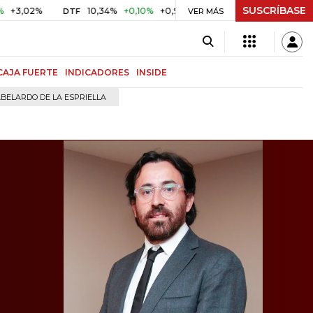
SUSCRÍBASE
%
10,34%
+0,10%
+0,98%
$ 416,96
+$ 0,05
+0,01%
DTF
UVR
VER MÁS
CAJA FUERTE
INDICADORES
INSIDE
BELARDO DE LA ESPRIELLA