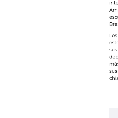
int
Ame
esc
Bre
Los
est
sus
deb
más
sus
chi