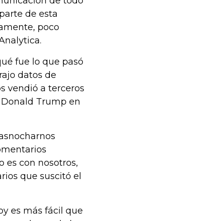
municación de todo
parte de esta
ramente, poco
Analytica.
qué fue lo que pasó
rajo datos de
s vendió a terceros
de Donald Trump en
rasnocharnos
omentarios
no es con nosotros,
ios que suscitó el
oy es más fácil que