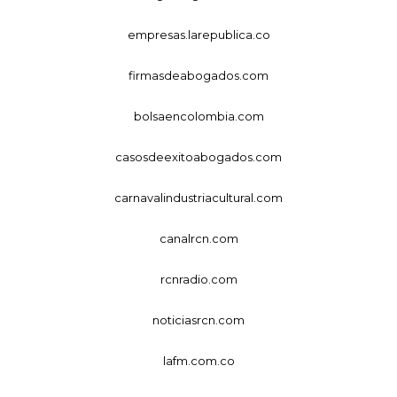
empresas.larepublica.co
firmasdeabogados.com
bolsaencolombia.com
casosdeexitoabogados.com
carnavalindustriacultural.com
canalrcn.com
rcnradio.com
noticiasrcn.com
lafm.com.co