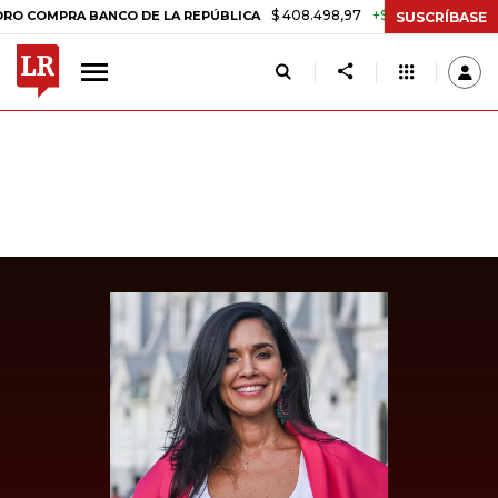
$ 408.498,97
+$ 8.753,81
+2,19%
PRA BANCO DE LA REPÚBLICA
T
SUSCRÍBASE