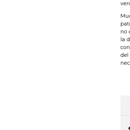
ver
Muc
pat
no 
la 
con
del
nec