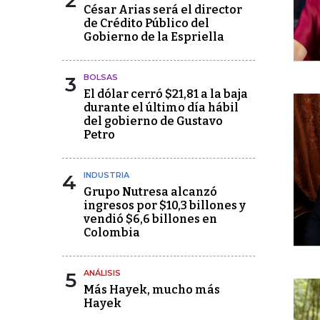
2
César Arias será el director
de Crédito Público del
Gobierno de la Espriella
3
BOLSAS
El dólar cerró $21,81 a la baja
durante el último día hábil
del gobierno de Gustavo
Petro
4
INDUSTRIA
Grupo Nutresa alcanzó
ingresos por $10,3 billones y
vendió $6,6 billones en
Colombia
5
ANÁLISIS
Más Hayek, mucho más
Hayek