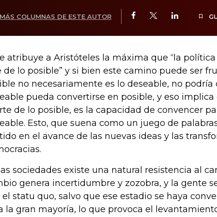
MÁS COLUMNAS DE ESTE AUTOR
G
le atribuye a Aristóteles la máxima que “la política
e de lo posible” y si bien este camino puede ser fru
ible no necesariamente es lo deseable, no podría 
eable pueda convertirse en posible, y eso implic
arte de lo posible, es la capacidad de convencer pa
eable. Esto, que suena como un juego de palabras
tido en el avance de las nuevas ideas y las transf
ocracias.
las sociedades existe una natural resistencia al c
bio genera incertidumbre y zozobra, y la gente se
 el statu quo, salvo que ese estadio se haya conve
a la gran mayoría, lo que provoca el levantamient