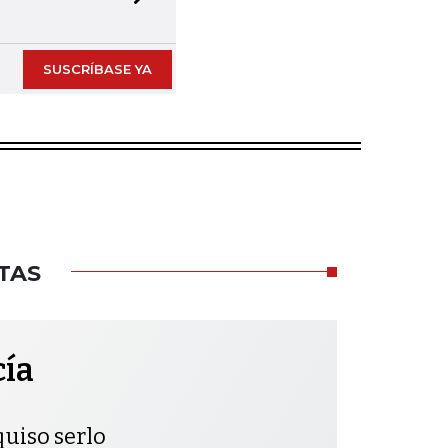
Next slide
SUSCRÍBASE YA
TAS
cía
quiso serlo