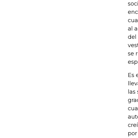
soc
enc
cua
al 
del
ves
se 
esp
Es 
lle
las
gra
cua
aut
cre
por