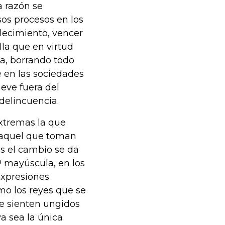
a razón se
os procesos en los
blecimiento, vencer
lla que en virtud
a, borrando todo
e en las sociedades
eve fuera del
 delincuencia.
extremas la que
o aquel que toman
s el cambio se da
 P mayúscula, en los
expresiones
omo los reyes que se
se sienten ungidos
a sea la única