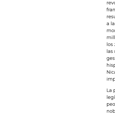
rev
fra
res
a l
mon
mil
los
las
ges
his
Nic
imp
La 
leg
peo
nob