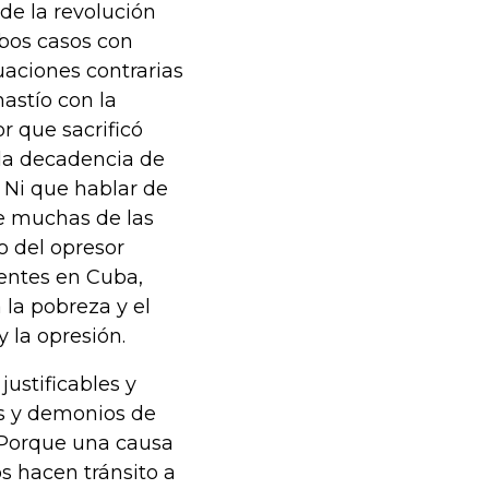
 de la revolución
bos casos con
uaciones contrarias
hastío con la
 que sacrificó
 la decadencia de
. Ni que hablar de
de muchas de las
o del opresor
ientes en Cuba,
 la pobreza y el
 la opresión.
ustificables y
os y demonios de
 Porque una causa
os hacen tránsito a