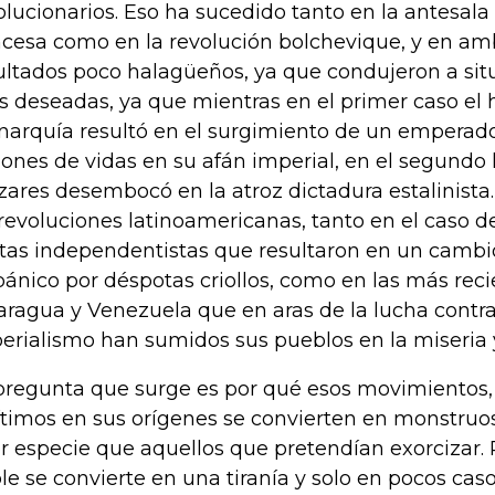
olucionarios. Eso ha sucedido tanto en la antesala
ncesa como en la revolución bolchevique, y en am
ultados poco halagüeños, ya que condujeron a sit
as deseadas, ya que mientras en el primer caso el 
arquía resultó en el surgimiento de un emperador
lones de vidas en su afán imperial, en el segundo
 zares desembocó en la atroz dictadura estalinista
 revoluciones latinoamericanas, tanto en el caso 
tas independentistas que resultaron en un cambi
pánico por déspotas criollos, como en las más rec
aragua y Venezuela que en aras de la lucha contra
erialismo han sumidos sus pueblos en la miseria y
pregunta que surge es por qué esos movimientos, j
ítimos en sus orígenes se convierten en monstru
r especie que aquellos que pretendían exorcizar.
le se convierte en una tiranía y solo en pocos cas