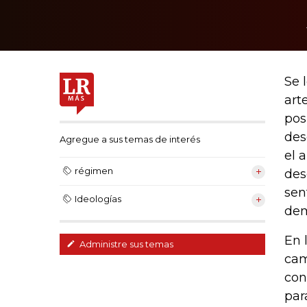
Se 
art
pos
des
Agregue a sus temas de interés
el 
régimen
des
sen
Ideologías
dem
En 
Administre sus temas
cam
con
par