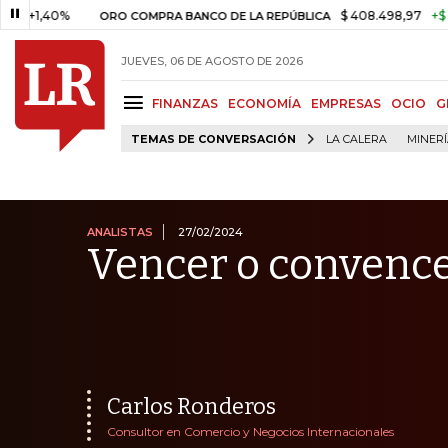
0%
$ 408.498,97
+$ 8.753,81
ORO COMPRA BANCO DE LA REPÚBLICA
JUEVES, 06 DE AGOSTO DE 2026
FINANZAS
ECONOMÍA
EMPRESAS
OCIO
G
TEMAS DE CONVERSACIÓN
LA CALERA
MINER
ANALISTAS
27/02/2024
Vencer o convenc
Carlos Ronderos
Consultor en Comercio y Negocios Internacionales