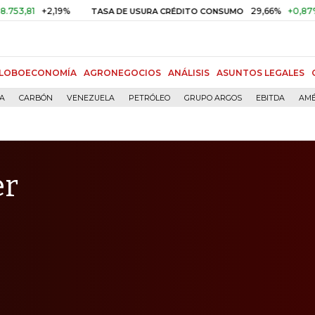
+2,19%
29,66%
+0,87%
+3,02
TASA DE USURA CRÉDITO CONSUMO
LOBOECONOMÍA
AGRONEGOCIOS
ANÁLISIS
ASUNTOS LEGALES
ÍA
CARBÓN
VENEZUELA
PETRÓLEO
GRUPO ARGOS
EBITDA
AMÉ
er