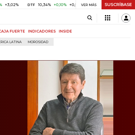
SUSCRÍBASE
%
10,34%
+0,10%
+0,98%
$ 416,86
+$ 0,05
+0,01%
DTF
UVR
VER MÁS
CAJA FUERTE
INDICADORES
INSIDE
RICA LATINA
MOROSIDAD