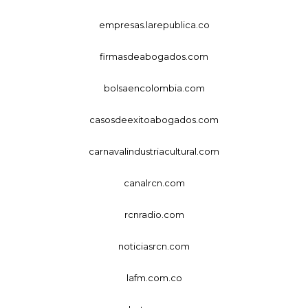
empresas.larepublica.co
firmasdeabogados.com
bolsaencolombia.com
casosdeexitoabogados.com
carnavalindustriacultural.com
canalrcn.com
rcnradio.com
noticiasrcn.com
lafm.com.co