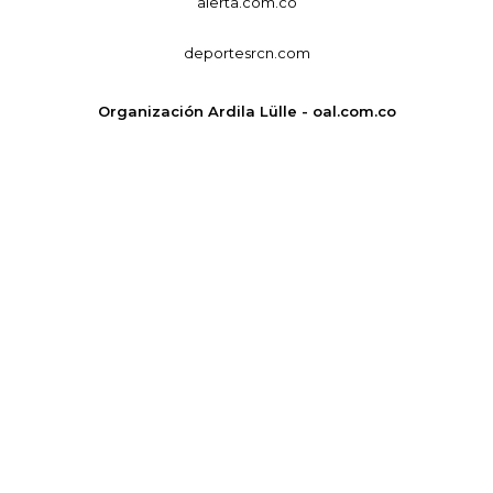
alerta.com.co
deportesrcn.com
Organización Ardila Lülle - oal.com.co