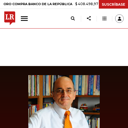
$ 408.498,97
+$ 8.753,81
+2,19%
COMPRA BANCO DE LA REPÚBLICA
SUSCRÍBASE