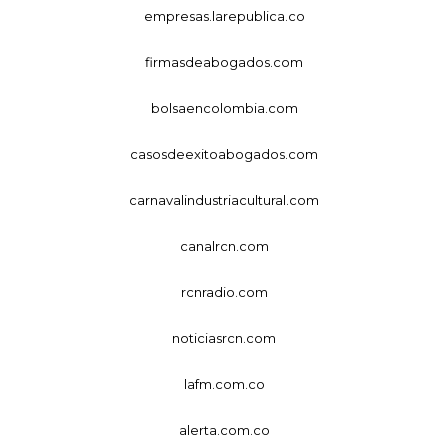
empresas.larepublica.co
firmasdeabogados.com
bolsaencolombia.com
casosdeexitoabogados.com
carnavalindustriacultural.com
canalrcn.com
rcnradio.com
noticiasrcn.com
lafm.com.co
alerta.com.co