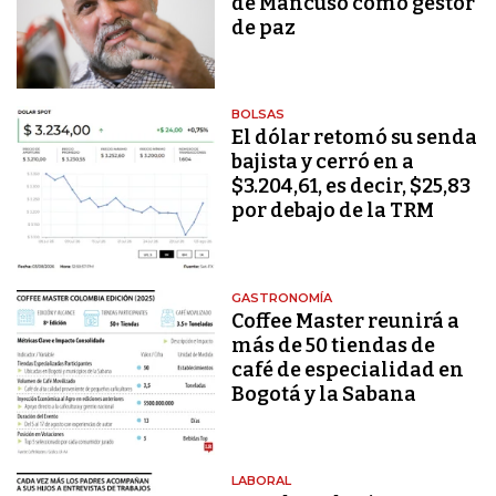
de Mancuso como gestor
de paz
BOLSAS
El dólar retomó su senda
bajista y cerró en a
$3.204,61, es decir, $25,83
por debajo de la TRM
GASTRONOMÍA
Coffee Master reunirá a
más de 50 tiendas de
café de especialidad en
Bogotá y la Sabana
LABORAL