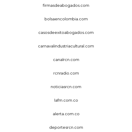
firmasdeabogados.com
bolsaencolombia.com
casosdeexitoabogados.com
carnavalindustriacultural.com
canalrcn.com
rcnradio.com
noticiasrcn.com
lafm.com.co
alerta.com.co
deportesrcn.com