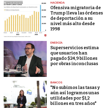
HACIENDA
Ofensiva migratoria de
Trump lleva las órdenes
de deportación a su
nivel más alto desde
1998
ENERGÍA
Superservicios estima
que usuarios han
pagado $24,9 billones
por obras inconclusas
BANCOS
"No subimos las tasas y
aún así logramos unas
utilidades por $1,2
billones en tres años"