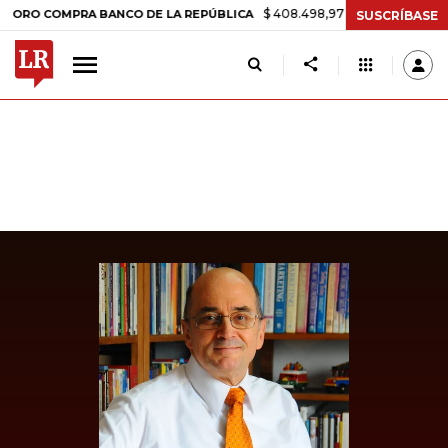
$ 408.498,97
+$ 8.753,81
+2,19%
COMPRA BANCO DE LA REPÚBLICA
SUSCRÍBASE