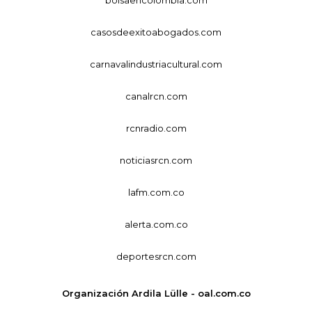
casosdeexitoabogados.com
carnavalindustriacultural.com
canalrcn.com
rcnradio.com
noticiasrcn.com
lafm.com.co
alerta.com.co
deportesrcn.com
Organización Ardila Lülle - oal.com.co