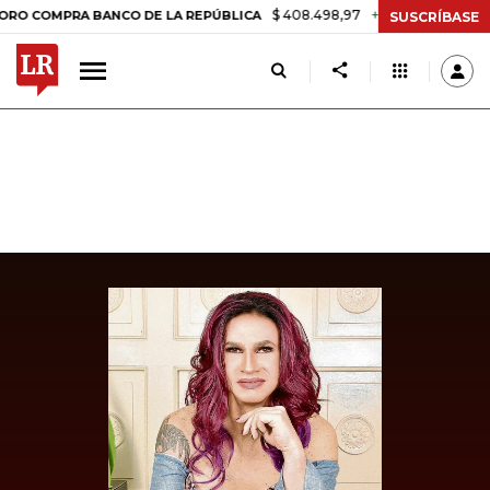
$ 408.498,97
+$ 8.753,81
+2,19%
MPRA BANCO DE LA REPÚBLICA
SUSCRÍBASE