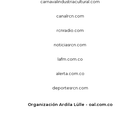
carnavalindustriacultural.com
canalrcn.com
rcnradio.com
noticiasrcn.com
lafm.com.co
alerta.com.co
deportesrcn.com
Organización Ardila Lülle - oal.com.co