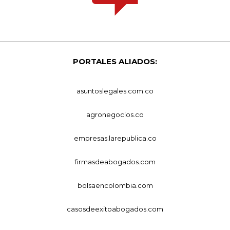
PORTALES ALIADOS:
asuntoslegales.com.co
agronegocios.co
empresas.larepublica.co
firmasdeabogados.com
bolsaencolombia.com
casosdeexitoabogados.com