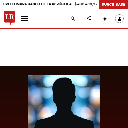
$ 408.498,97
+$ 8.753,81
+2,19%
COMPRA BANCO DE LA REPÚBLICA
SUSCRÍBASE