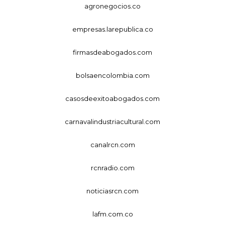
agronegocios.co
empresas.larepublica.co
firmasdeabogados.com
bolsaencolombia.com
casosdeexitoabogados.com
carnavalindustriacultural.com
canalrcn.com
rcnradio.com
noticiasrcn.com
lafm.com.co