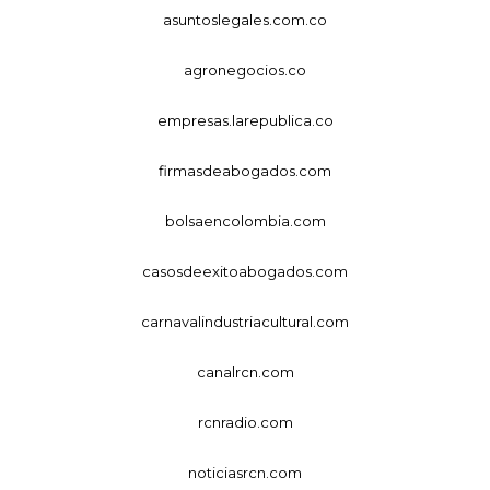
asuntoslegales.com.co
agronegocios.co
empresas.larepublica.co
firmasdeabogados.com
bolsaencolombia.com
casosdeexitoabogados.com
carnavalindustriacultural.com
canalrcn.com
rcnradio.com
noticiasrcn.com