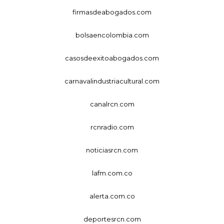
firmasdeabogados.com
bolsaencolombia.com
casosdeexitoabogados.com
carnavalindustriacultural.com
canalrcn.com
rcnradio.com
noticiasrcn.com
lafm.com.co
alerta.com.co
deportesrcn.com