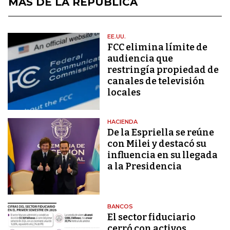
MÁS DE LA REPÚBLICA
EE.UU.
FCC elimina límite de
audiencia que
restringía propiedad de
canales de televisión
locales
HACIENDA
De la Espriella se reúne
con Milei y destacó su
influencia en su llegada
a la Presidencia
BANCOS
El sector fiduciario
cerró con activos