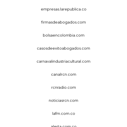
empresas.larepublica.co
firmasdeabogados.com
bolsaencolombia.com
casosdeexitoabogados.com
carnavalindustriacultural.com
canalrcn.com
rcnradio.com
noticiasrcn.com
lafm.com.co
alerta.com.co