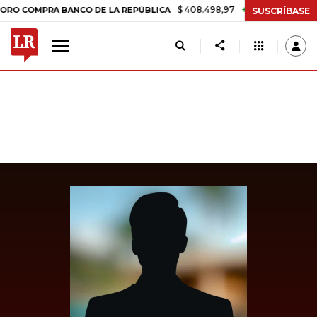
$ 408.498,97
+$ 8.753,81
+2,19%
MPRA BANCO DE LA REPÚBLICA
SUSCRÍBASE