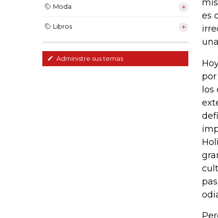
mis
Moda
es 
Libros
irr
una
Administre sus temas
Hoy
por
los
ext
def
imp
Hol
gra
cul
pas
odi
Per