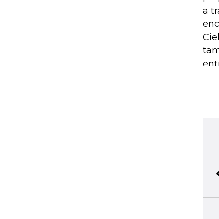
a t
enc
Cie
tam
ent