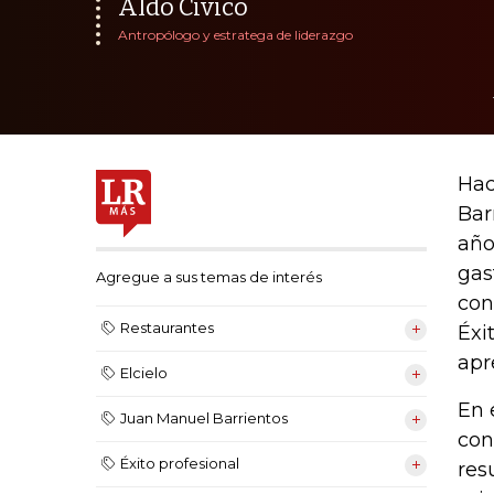
Aldo Civico
Antropólogo y estratega de liderazgo
Hac
Bar
año
gas
Agregue a sus temas de interés
con
Restaurantes
Éxi
apr
Elcielo
En 
Juan Manuel Barrientos
con
Éxito profesional
res