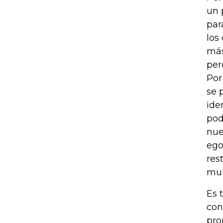
un 
par
los
más
per
Por
se 
ide
pod
nue
ego
res
mun
Es 
con
pro