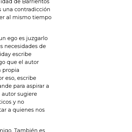
idad de Barrientos
s una contradicción
 ser al mismo tiempo
un ego es juzgarlo
las necesidades de
iday escribe
go que el autor
 propia
r eso, escribe
nde para aspirar a
l autor sugiere
ticos y no
star a quienes nos
migo. También es