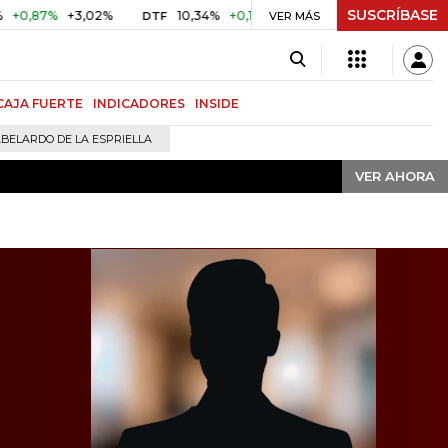
SUSCRÍBASE
VER AHORA
+3,02%
10,34%
+0,10%
+0,98%
$ 416,91
+$ 0,05
+
DTF
VER MÁS
UVR
CAJA FUERTE
INDICADORES
INSIDE
BELARDO DE LA ESPRIELLA
VER AHORA