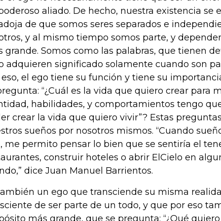
poderoso aliado. De hecho, nuestra existencia se 
adoja de que somos seres separados e independie
 otros, y al mismo tiempo somos parte, y depende
 grande. Somos como las palabras, que tienen defi
o adquieren significado solamente cuando son par
 eso, el ego tiene su función y tiene su importanci
pregunta: “¿Cuál es la vida que quiero crear para m
ntidad, habilidades, y comportamientos tengo que
er crear la vida que quiero vivir”? Estas preguntas
stros sueños por nosotros mismos. “Cuando sueño
, me permito pensar lo bien que se sentiría el te
taurantes, construir hoteles o abrir ElCielo en alg
do,” dice Juan Manuel Barrientos.
también un ego que transciende su misma realida
sciente de ser parte de un todo, y que por eso ta
pósito más grande, que se pregunta: “¿Qué quiero