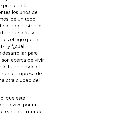
expresa en la
ntes los unos de
mos, de un todo
nición por sí solas,
te de una frase.
a; es el ego quien
í?” y “¿cual
 desarrollar para
 son acerca de vivir
 lo hago desde el
ner una empresa de
una otra ciudad del
d, que está
mbién vive por un
 crear en el mundo