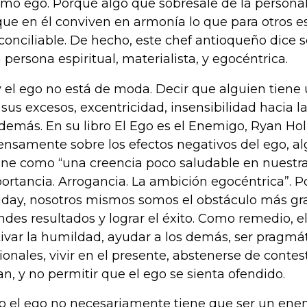
mo ego. Porqué algo que sobresale de la personal
que en él conviven en armonía lo que para otros e
econciliable. De hecho, este chef antioqueño dice
 persona espiritual, materialista, y egocéntrica.
 el ego no está de moda. Decir que alguien tiene 
 sus excesos, excentricidad, insensibilidad hacia 
 demás. En su libro El Ego es el Enemigo, Ryan Hol
ensamente sobre los efectos negativos del ego, al
ine como “una creencia poco saludable en nuestra
ortancia. Arrogancia. La ambición egocéntrica”. Po
iday, nosotros mismos somos el obstáculo más gra
ndes resultados y lograr el éxito. Como remedio, e
tivar la humildad, ayudar a los demás, ser pragmá
ionales, vivir en el presente, abstenerse de conte
an, y no permitir que el ego se sienta ofendido.
o el ego no necesariamente tiene que ser un ene