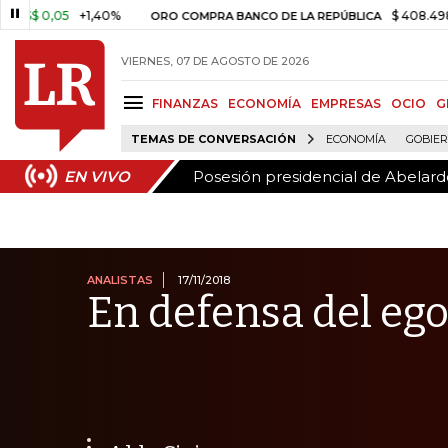
Posesión presidencial de Abelardo
EN VIVO
05
+1,40%
$ 408.498,97
+$ 8
ORO COMPRA BANCO DE LA REPÚBLICA
VIERNES, 07 DE AGOSTO DE 2026
FINANZAS
ECONOMÍA
EMPRESAS
OCIO
G
TEMAS DE CONVERSACIÓN
ECONOMÍA
GOBIE
Posesión presidencial de Abelardo
EN VIVO
ANALISTAS
17/11/2018
En defensa del eg