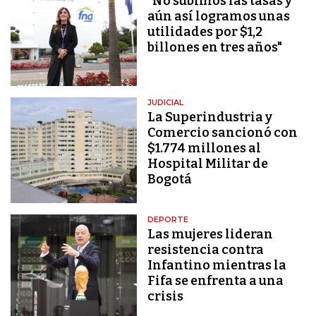
"No subimos las tasas y
aún así logramos unas
utilidades por $1,2
billones en tres años"
JUDICIAL
La Superindustria y
Comercio sancionó con
$1.774 millones al
Hospital Militar de
Bogotá
DEPORTE
Las mujeres lideran
resistencia contra
Infantino mientras la
Fifa se enfrenta a una
crisis