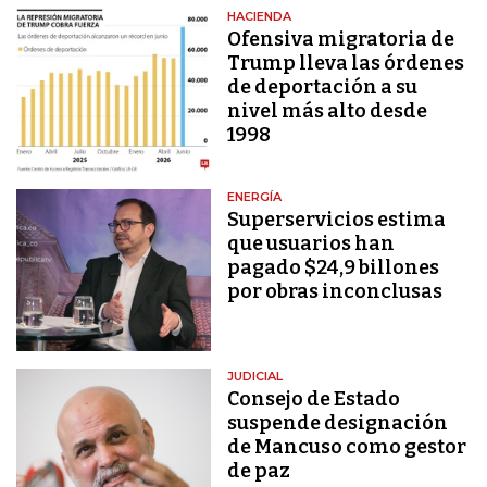
HACIENDA
Ofensiva migratoria de
Trump lleva las órdenes
de deportación a su
nivel más alto desde
1998
ENERGÍA
Superservicios estima
que usuarios han
pagado $24,9 billones
por obras inconclusas
JUDICIAL
Consejo de Estado
suspende designación
de Mancuso como gestor
de paz