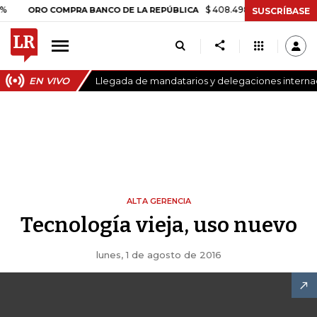
$ 408.498,97
+$ 8.753,81
+2,
ORO COMPRA BANCO DE LA REPÚBLICA
SUSCRÍBASE
EN VIVO
Llegada de mandatarios y delegaciones internaci
ALTA GERENCIA
Tecnología vieja, uso nuevo
lunes, 1 de agosto de 2016