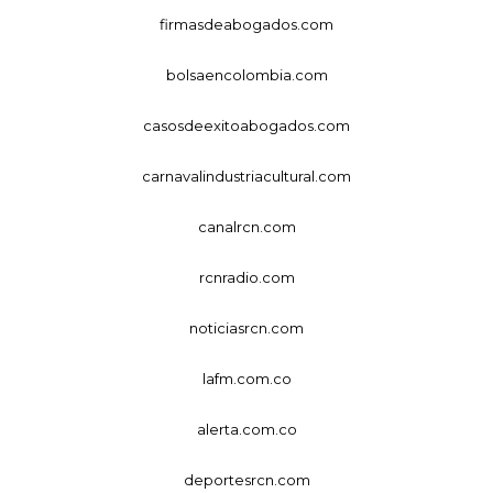
firmasdeabogados.com
bolsaencolombia.com
casosdeexitoabogados.com
carnavalindustriacultural.com
canalrcn.com
rcnradio.com
noticiasrcn.com
lafm.com.co
alerta.com.co
deportesrcn.com