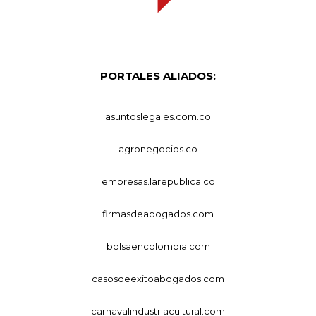
PORTALES ALIADOS:
asuntoslegales.com.co
agronegocios.co
empresas.larepublica.co
firmasdeabogados.com
bolsaencolombia.com
casosdeexitoabogados.com
carnavalindustriacultural.com