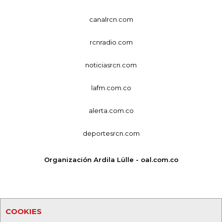
canalrcn.com
rcnradio.com
noticiasrcn.com
lafm.com.co
alerta.com.co
deportesrcn.com
Organización Ardila Lülle - oal.com.co
COOKIES