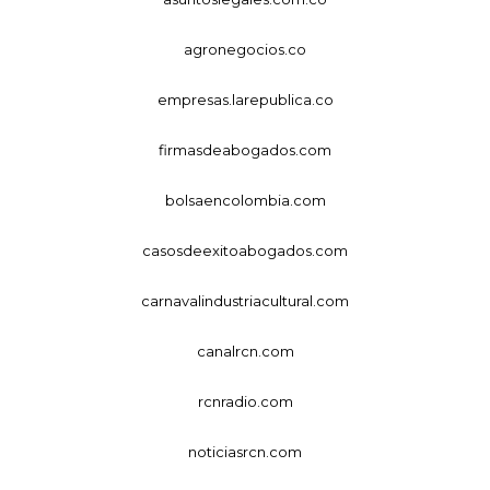
agronegocios.co
empresas.larepublica.co
firmasdeabogados.com
bolsaencolombia.com
casosdeexitoabogados.com
carnavalindustriacultural.com
canalrcn.com
rcnradio.com
noticiasrcn.com