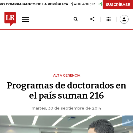
$ 408.498,97
+$ 8.753,81
+2,19%
RA BANCO DE LA REPÚBLICA
TAS
SUSCRÍBASE
ALTA GERENCIA
Programas de doctorados en
el país suman 216
martes, 30 de septiembre de 2014