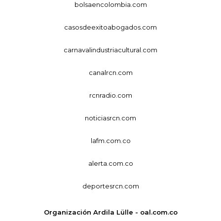
bolsaencolombia.com
casosdeexitoabogados.com
carnavalindustriacultural.com
canalrcn.com
rcnradio.com
noticiasrcn.com
lafm.com.co
alerta.com.co
deportesrcn.com
Organización Ardila Lülle - oal.com.co