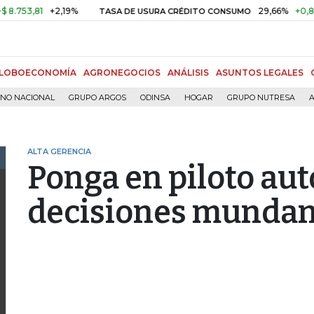
53,81
+2,19%
29,66%
+0,87%
+
TASA DE USURA CRÉDITO CONSUMO
LOBOECONOMÍA
AGRONEGOCIOS
ANÁLISIS
ASUNTOS LEGALES
RNO NACIONAL
GRUPO ARGOS
ODINSA
HOGAR
GRUPO NUTRESA
A
ALTA GERENCIA
Ponga en piloto aut
decisiones munda