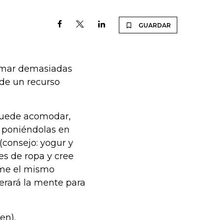
GUARDAR
Tomar demasiadas
de un recurso
puede acomodar,
s poniéndolas en
(consejo: yogur y
es de ropa y cree
ome el mismo
berará la mente para
en).