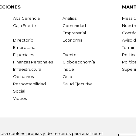
CCIONES
MANT
Alta Gerencia
Análisis
Mesa d
Caja Fuerte
Comunidad
Nuestr
Empresarial
Contác
Directorio
Economía
Aviso 
Empresarial
Términ
Especiales
Eventos
Políti
Finanzas Personales
Globoeconomía
Polític
Infraestructura
Inside
Superi
Obituarios
Ocio
Responsabilidad
Salud Ejecutiva
Social
Videos
.larepublica.co
firmasdeabogados.com
bolsaencolombia.com
 usa cookies propias y de terceros para analizar el