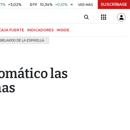
SUSCRÍBASE
3,02%
10,34%
+0,10%
+0,98%
$ 416,96
+$ 0,05
+0,
DTF
VER MÁS
UVR
CAJA FUERTE
INDICADORES
INSIDE
BELARDO DE LA ESPRIELLA
omático las
nas