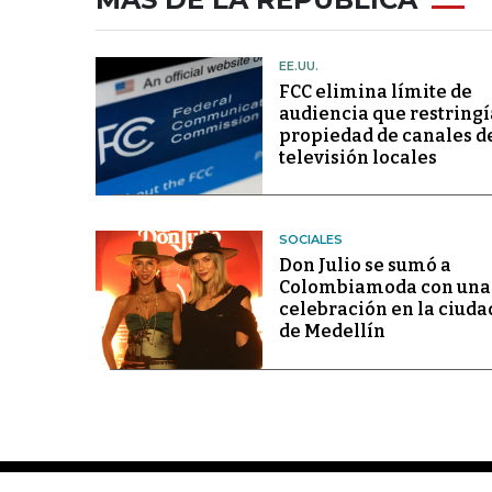
EE.UU.
FCC elimina límite de
audiencia que restringí
propiedad de canales d
televisión locales
SOCIALES
Don Julio se sumó a
Colombiamoda con una
celebración en la ciuda
de Medellín