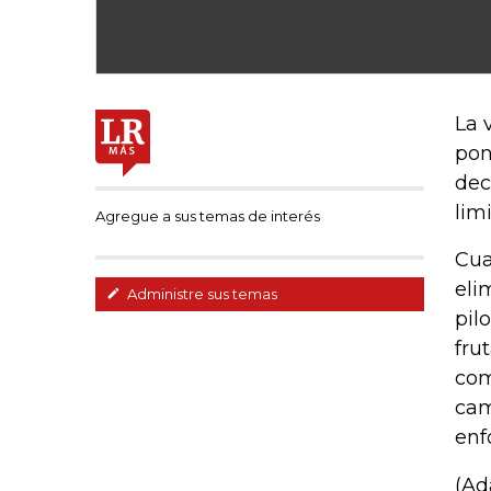
La 
pon
dec
lim
Agregue a sus temas de interés
Cua
eli
Administre sus temas
pil
fru
com
cam
enf
(Ad