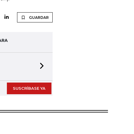
GUARDAR
ARA
Next slide
SUSCRÍBASE YA