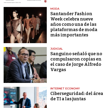
MODA
Santander Fashion
Week celebra nueve
años como una de las
plataformas de moda
más importantes
JUDICIAL
Sanguino señaló que no
compulsaron copias en
el caso de Jorge Alfredo
Vargas
INTERNET ECONOMY
Ciberseguridad: del área
de TI a las juntas