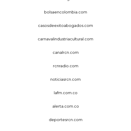
bolsaencolombia.com
casosdeexitoabogados.com
carnavalindustriacultural.com
canalrcn.com
rcnradio.com
noticiasrcn.com
lafm.com.co
alerta.com.co
deportesrcn.com