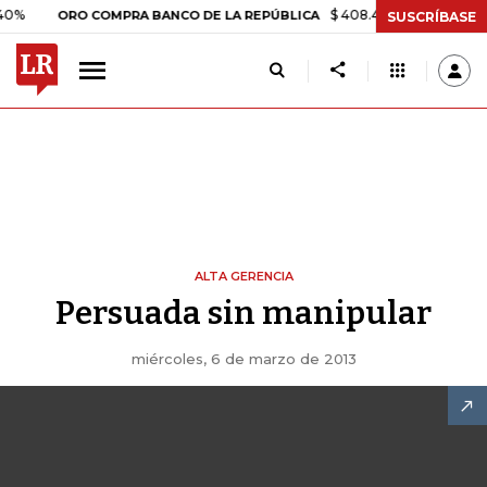
$ 408.498,97
+$ 8.753,81
+
ORO COMPRA BANCO DE LA REPÚBLICA
SUSCRÍBASE
ALTA GERENCIA
Persuada sin manipular
miércoles, 6 de marzo de 2013