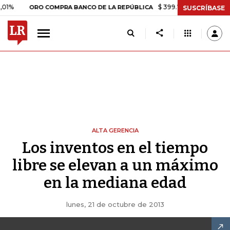
$ 399.745,16
+$ 2.295,71
+0
ORO COMPRA BANCO DE LA REPÚBLICA
SUSCRÍBASE
ALTA GERENCIA
Los inventos en el tiempo
libre se elevan a un máximo
en la mediana edad
lunes, 21 de octubre de 2013