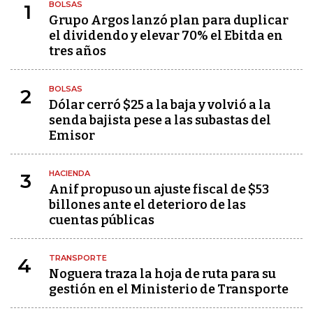
BOLSAS
1
Grupo Argos lanzó plan para duplicar
el dividendo y elevar 70% el Ebitda en
tres años
BOLSAS
2
Dólar cerró $25 a la baja y volvió a la
senda bajista pese a las subastas del
Emisor
HACIENDA
3
Anif propuso un ajuste fiscal de $53
billones ante el deterioro de las
cuentas públicas
TRANSPORTE
4
Noguera traza la hoja de ruta para su
gestión en el Ministerio de Transporte