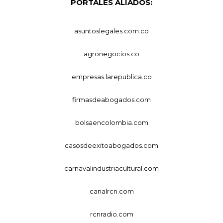
PORTALES ALIADOS:
asuntoslegales.com.co
agronegocios.co
empresas.larepublica.co
firmasdeabogados.com
bolsaencolombia.com
casosdeexitoabogados.com
carnavalindustriacultural.com
canalrcn.com
rcnradio.com