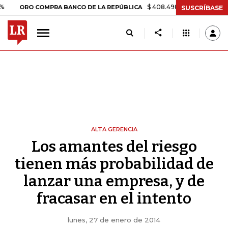
$ 408.498,97
+$ 8.753,81
+2
ORO COMPRA BANCO DE LA REPÚBLICA
SUSCRÍBASE
ALTA GERENCIA
Los amantes del riesgo
tienen más probabilidad de
lanzar una empresa, y de
fracasar en el intento
lunes, 27 de enero de 2014