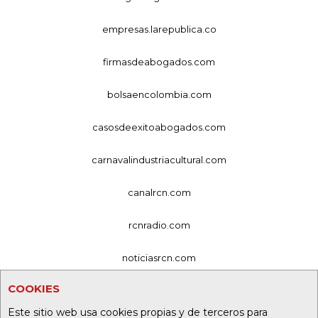
empresas.larepublica.co
firmasdeabogados.com
bolsaencolombia.com
casosdeexitoabogados.com
carnavalindustriacultural.com
canalrcn.com
rcnradio.com
noticiasrcn.com
COOKIES
lafm.com.co
Este sitio web usa cookies propias y de terceros para