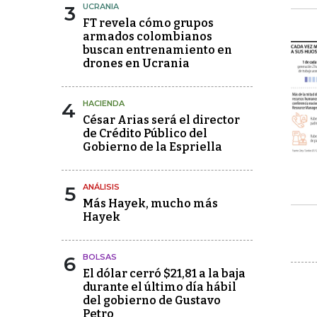
3
UCRANIA
FT revela cómo grupos
armados colombianos
buscan entrenamiento en
drones en Ucrania
4
HACIENDA
César Arias será el director
de Crédito Público del
Gobierno de la Espriella
5
ANÁLISIS
Más Hayek, mucho más
Hayek
6
BOLSAS
El dólar cerró $21,81 a la baja
durante el último día hábil
del gobierno de Gustavo
Petro