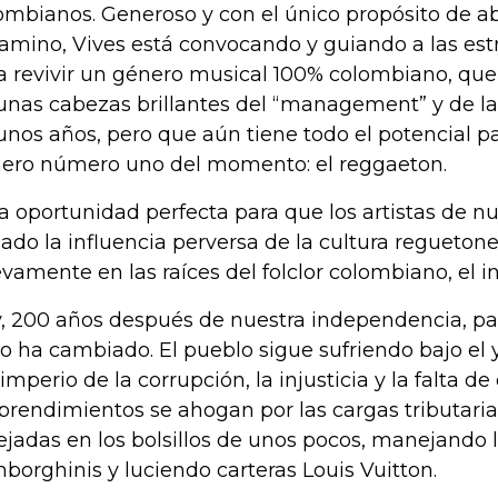
ombianos. Generoso y con el único propósito de a
camino, Vives está convocando y guiando a las estr
a revivir un género musical 100% colombiano, que
unas cabezas brillantes del “management” y de la
unos años, pero que aún tiene todo el potencial p
ero número uno del momento: el reggaeton.
la oportunidad perfecta para que los artistas de nu
lado la influencia perversa de la cultura regueton
vamente en las raíces del folclor colombiano, el in
, 200 años después de nuestra independencia, p
o ha cambiado. El pueblo sigue sufriendo bajo el
 imperio de la corrupción, la injusticia y la falta d
rendimientos se ahogan por las cargas tributarias
lejadas en los bolsillos de unos pocos, manejando 
borghinis y luciendo carteras Louis Vuitton.