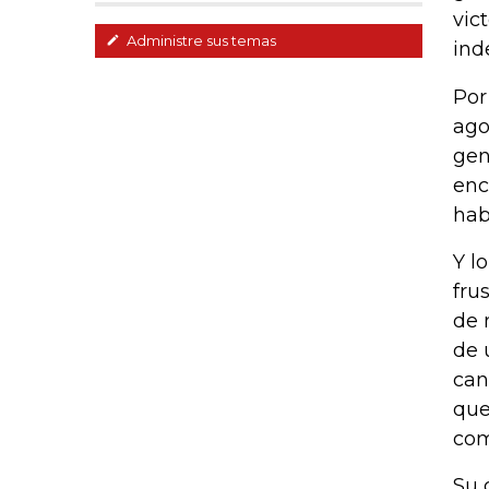
vic
Administre sus temas
ind
Por
ago
gen
enc
hab
Y l
fru
de 
de 
can
que
com
Su 