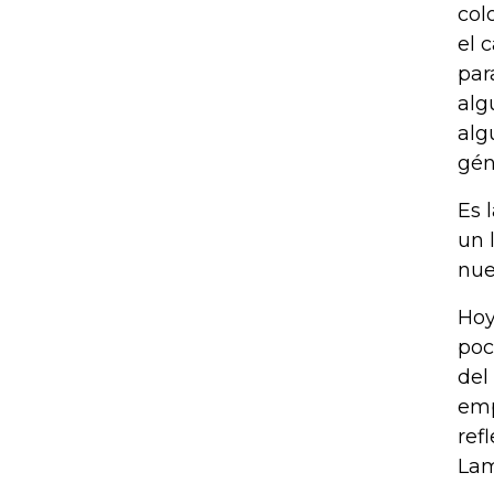
col
el 
par
alg
alg
gén
Es 
un 
nue
Hoy
poc
del
emp
ref
Lam