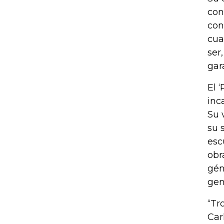
con
con
cua
ser
gar
El 
inc
Su 
su 
esc
obr
gén
gen
“Tr
Car