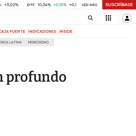
SUSCRÍBASE
%
10,34%
+0,10%
+0,98%
$ 416,86
+$ 0,05
+0,01%
DTF
UVR
VER MÁS
CAJA FUERTE
INDICADORES
INSIDE
RICA LATINA
MOROSIDAD
n profundo