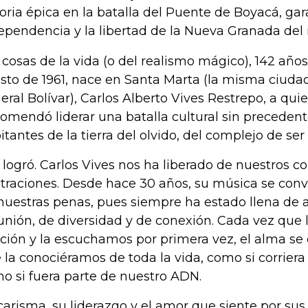
toria épica en la batalla del Puente de Boyacá, ga
ependencia y la libertad de la Nueva Granada del 
 cosas de la vida (o del realismo mágico), 142 años
sto de 1961, nace en Santa Marta (la misma ciuda
eral Bolívar), Carlos Alberto Vives Restrepo, a quie
omendó liderar una batalla cultural sin precedentes
itantes de la tierra del olvido, del complejo de se
o logró. Carlos Vives nos ha liberado de nuestros c
straciones. Desde hace 30 años, su música se conv
nuestras penas, pues siempre ha estado llena de 
unión, de diversidad y de conexión. Cada vez que
ción y la escuchamos por primera vez, el alma se
 la conociéramos de toda la vida, como si corriera 
o si fuera parte de nuestro ADN.
carisma, su liderazgo y el amor que siente por sus