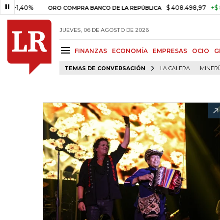
40%
$ 408.498,97
+$ 8.753,81
ORO COMPRA BANCO DE LA REPÚBLICA
JUEVES, 06 DE AGOSTO DE 2026
FINANZAS
ECONOMÍA
EMPRESAS
OCIO
G
TEMAS DE CONVERSACIÓN
LA CALERA
MINER