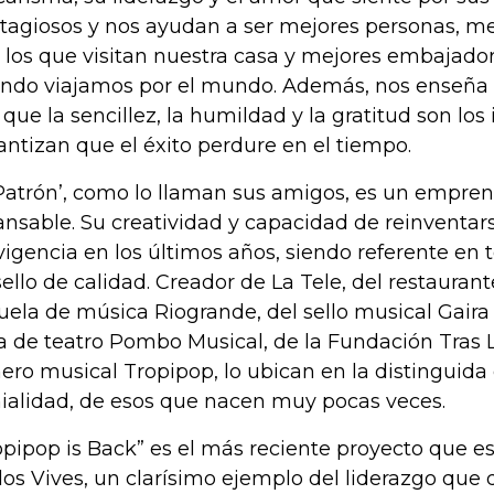
tagiosos y nos ayudan a ser mejores personas, mej
 los que visitan nuestra casa y mejores embajad
ndo viajamos por el mundo. Además, nos enseña 
, que la sencillez, la humildad y la gratitud son lo
antizan que el éxito perdure en el tiempo.
‘Patrón’, como lo llaman sus amigos, es un empren
ansable. Su creatividad y capacidad de reinventars
vigencia en los últimos años, siendo referente en 
sello de calidad. Creador de La Tele, del restaurant
uela de música Riogrande, del sello musical Gaira 
a de teatro Pombo Musical, de la Fundación Tras L
ero musical Tropipop, lo ubican en la distinguida 
ialidad, de esos que nacen muy pocas veces.
opipop is Back” es el más reciente proyecto que 
los Vives, un clarísimo ejemplo del liderazgo que