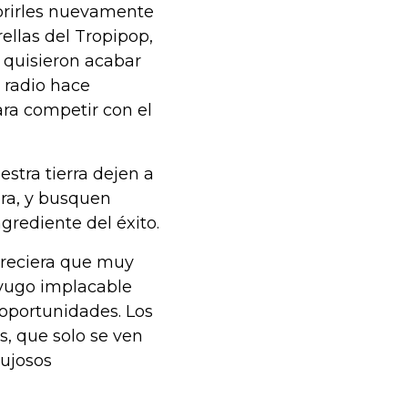
brirles nuevamente
ellas del Tropipop,
 quisieron acabar
 radio hace
ara competir con el
estra tierra dejen a
era, y busquen
grediente del éxito.
areciera que muy
 yugo implacable
e oportunidades. Los
, que solo se ven
lujosos