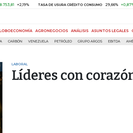
+2,19%
29,66%
+0,87%
+3,02
TASA DE USURA CRÉDITO CONSUMO
LOBOECONOMÍA
AGRONEGOCIOS
ANÁLISIS
ASUNTOS LEGALES
ÍA
CARBÓN
VENEZUELA
PETRÓLEO
GRUPO ARGOS
EBITDA
AMÉ
LABORAL
Líderes con corazó