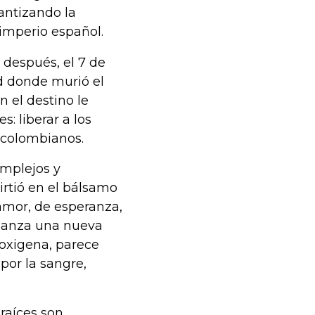
rantizando la
imperio español.
 después, el 7 de
d donde murió el
n el destino le
: liberar a los
r colombianos.
omplejos y
irtió en el bálsamo
amor, de esperanza,
 lanza una nueva
 oxigena, parece
por la sangre,
 raíces son