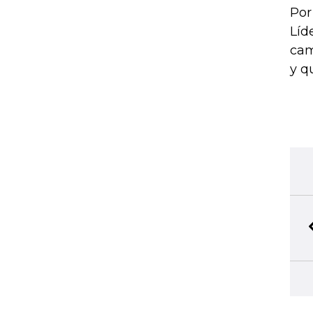
Por
Líd
cam
y q