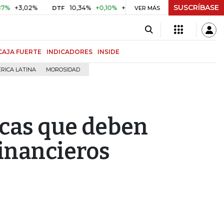
SUSCRÍBASE
+3,02%
10,34%
+0,10%
+0,98%
$ 416,86
+$ 0,05
+0
DTF
VER MÁS
UVR
CAJA FUERTE
INDICADORES
INSIDE
RICA LATINA
MOROSIDAD
icas que deben
financieros