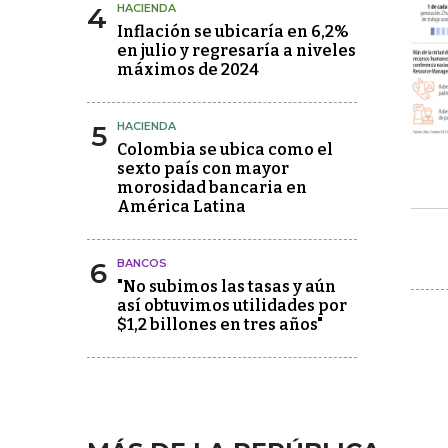
4
HACIENDA
Inflación se ubicaría en 6,2%
en julio y regresaría a niveles
máximos de 2024
5
HACIENDA
Colombia se ubica como el
sexto país con mayor
morosidad bancaria en
América Latina
6
BANCOS
"No subimos las tasas y aún
así obtuvimos utilidades por
$1,2 billones en tres años"