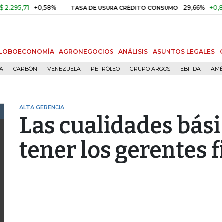
5,71
+0,58%
29,66%
+0,87%
TASA DE USURA CRÉDITO CONSUMO
LOBOECONOMÍA
AGRONEGOCIOS
ANÁLISIS
ASUNTOS LEGALES
ÍA
CARBÓN
VENEZUELA
PETRÓLEO
GRUPO ARGOS
EBITDA
AMÉ
ALTA GERENCIA
Las cualidades bás
tener los gerentes 