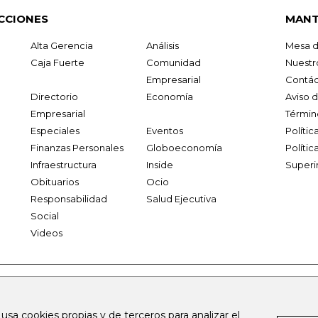
CCIONES
MANT
Alta Gerencia
Análisis
Mesa d
Caja Fuerte
Comunidad
Nuestr
Empresarial
Contác
Directorio
Economía
Aviso 
Empresarial
Términ
Especiales
Eventos
Políti
Finanzas Personales
Globoeconomía
Polític
Infraestructura
Inside
Superi
Obituarios
Ocio
Responsabilidad
Salud Ejecutiva
Social
Videos
.larepublica.co
firmasdeabogados.com
bolsaencolombia.com
 usa cookies propias y de terceros para analizar el