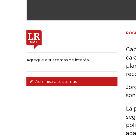
ROGE
Cap
car
Agregue a sus temas de interés
pla
rec
Administre sus temas
Jor
son
La 
seg
pol
ada