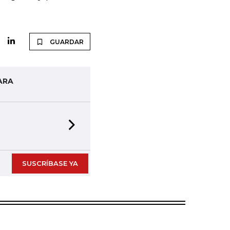
GUARDAR
ARA
Next slide
SUSCRÍBASE YA