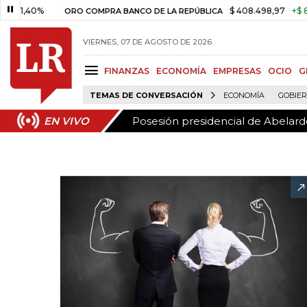
Posesión presidencial de Abelardo
EN VIVO
40%
$ 408.498,97
+$ 8.753,8
ORO COMPRA BANCO DE LA REPÚBLICA
VIERNES, 07 DE AGOSTO DE 2026
FINANZAS
ECONOMÍA
EMPRESAS
OCIO
G
TEMAS DE CONVERSACIÓN
ECONOMÍA
GOBIE
Posesión presidencial de Abelardo
EN VIVO