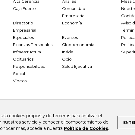
Alta Gerencia
Análisis
Mesa d
Caja Fuerte
Comunidad
Nuestr
Empresarial
Contác
Directorio
Economía
Aviso 
Empresarial
Términ
Especiales
Eventos
Políti
Finanzas Personales
Globoeconomía
Polític
Infraestructura
Inside
Superi
Obituarios
Ocio
Responsabilidad
Salud Ejecutiva
Social
Videos
.larepublica.co
firmasdeabogados.com
bolsaencolombia.com
 usa cookies propias y de terceros para analizar el
al.com
canalrcn.com
rcnradio.com
noticiasrcn.com
lafm.c
ar nuestros servicio y conocer el comportamiento del
ENTE
 conocer más, acceda a nuestra
Política de Cookies
.