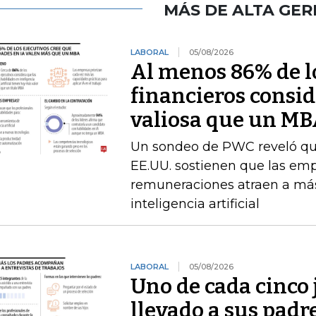
MÁS DE ALTA GER
LABORAL
05/08/2026
Al menos 86% de lo
financieros consid
valiosa que un M
Un sondeo de PWC reveló que 
EE.UU. sostienen que las emp
remuneraciones atraen a más
inteligencia artificial
LABORAL
05/08/2026
Uno de cada cinco 
llevado a sus padr