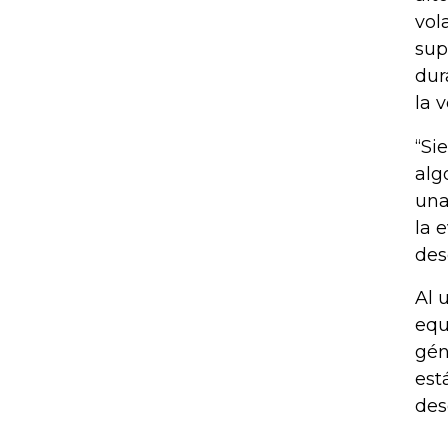
vol
sup
dur
la 
“Si
alg
una
la 
des
Al 
equ
gén
est
des