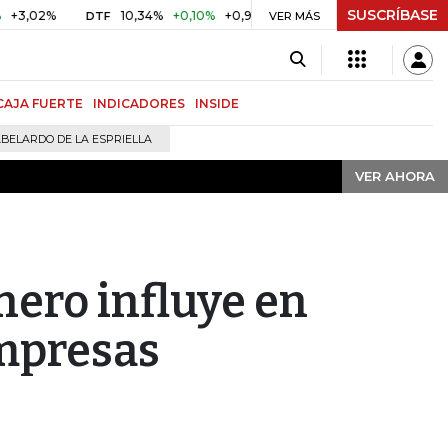
SUSCRÍBASE
VER AHORA
2%
10,34%
+0,10%
+0,98%
$ 416,91
+$ 0,05
+0,01%
DTF
UVR
VER MÁS
CAJA FUERTE
INDICADORES
INSIDE
BELARDO DE LA ESPRIELLA
VER AHORA
nero influye en
empresas