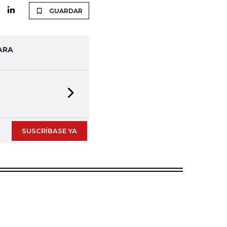
GUARDAR
ARA
Next slide
SUSCRÍBASE YA