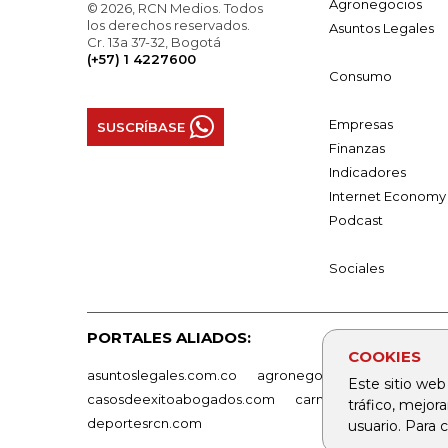
Agronegocios
© 2026, RCN Medios. Todos
los derechos reservados.
Asuntos Legales
Cr. 13a 37-32, Bogotá
(+57) 1 4227600
Consumo
Empresas
SUSCRÍBASE
Finanzas
Indicadores
Internet Economy
Podcast
Sociales
PORTALES ALIADOS:
COOKIES
asuntoslegales.com.co
agronegocios.co
empresas
Este sitio web
casosdeexitoabogados.com
carnavalindustriacultur
tráfico, mejor
deportesrcn.com
usuario. Para