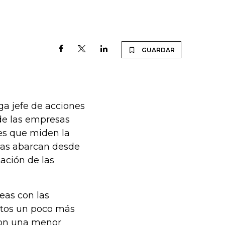
GUARDAR
ga jefe de acciones
 de las empresas
des que miden la
stas abarcan desde
tación de las
eas con las
ntos un poco más
 con una menor