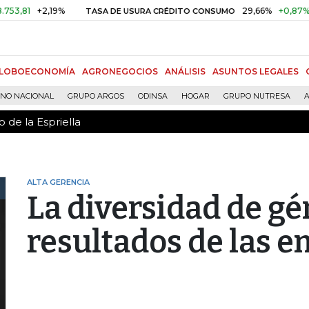
 de la Espriella
1
+2,19%
29,66%
+0,87%
+3,0
TASA DE USURA CRÉDITO CONSUMO
LOBOECONOMÍA
AGRONEGOCIOS
ANÁLISIS
ASUNTOS LEGALES
RNO NACIONAL
GRUPO ARGOS
ODINSA
HOGAR
GRUPO NUTRESA
A
 de la Espriella
ALTA GERENCIA
La diversidad de gé
resultados de las 