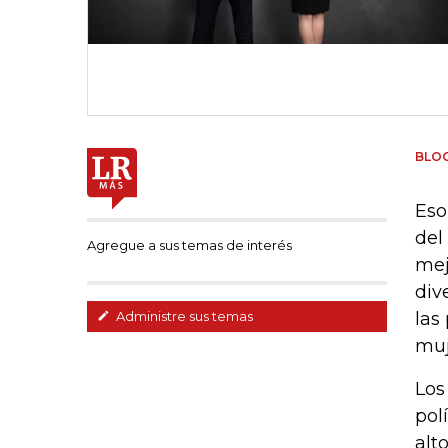
BLO
Eso
del
Agregue a sus temas de interés
mej
div
las
Administre sus temas
muj
Los
pol
alt