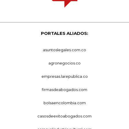
PORTALES ALIADOS:
asuntoslegales.com.co
agronegocios.co
empresas.larepublica.co
firmasdeabogados.com
bolsaencolombia.com
casosdeexitoabogados.com