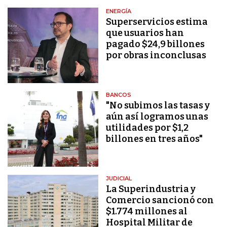
ENERGÍA
Superservicios estima
que usuarios han
pagado $24,9 billones
por obras inconclusas
BANCOS
"No subimos las tasas y
aún así logramos unas
utilidades por $1,2
billones en tres años"
JUDICIAL
La Superindustria y
Comercio sancionó con
$1.774 millones al
Hospital Militar de