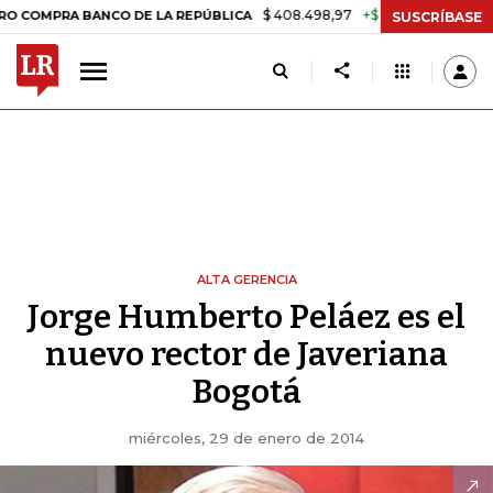
$ 408.498,97
+$ 8.753,81
+2,19%
MPRA BANCO DE LA REPÚBLICA
T
SUSCRÍBASE
ALTA GERENCIA
Jorge Humberto Peláez es el
nuevo rector de Javeriana
Bogotá
miércoles, 29 de enero de 2014