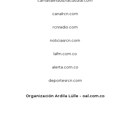
carnavalindustriacultural.com
canalrcn.com
rcnradio.com
noticiasrcn.com
lafm.com.co
alerta.com.co
deportesrcn.com
Organización Ardila Lülle - oal.com.co