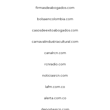
firmasdeabogados.com
bolsaencolombia.com
casosdeexitoabogados.com
carnavalindustriacultural.com
canalrcn.com
rcnradio.com
noticiasrcn.com
lafm.com.co
alerta.com.co
deportesrcn.com