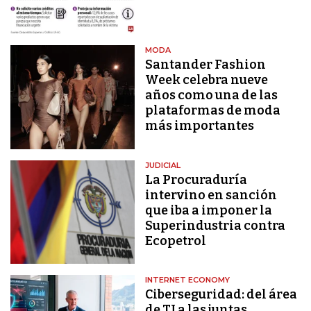
MODA
Santander Fashion
Week celebra nueve
años como una de las
plataformas de moda
más importantes
JUDICIAL
La Procuraduría
intervino en sanción
que iba a imponer la
Superindustria contra
Ecopetrol
INTERNET ECONOMY
Ciberseguridad: del área
de TI a las juntas