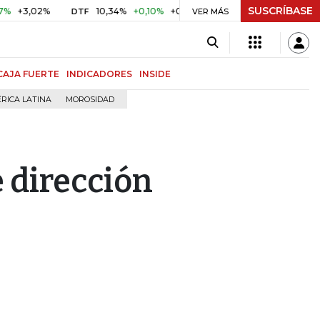
SUSCRÍBASE
02%
10,34%
+0,10%
+0,98%
$ 416,86
+$ 0,05
+0,01
DTF
UVR
VER MÁS
CAJA FUERTE
INDICADORES
INSIDE
RICA LATINA
MOROSIDAD
 dirección