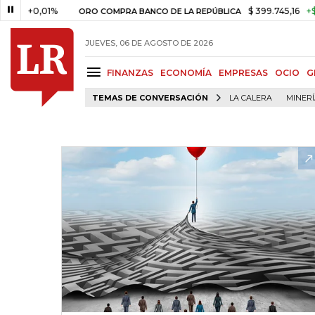
0,01%
$ 399.745,16
+$ 2.295,7
ORO COMPRA BANCO DE LA REPÚBLICA
JUEVES, 06 DE AGOSTO DE 2026
FINANZAS
ECONOMÍA
EMPRESAS
OCIO
G
TEMAS DE CONVERSACIÓN
LA CALERA
MINER