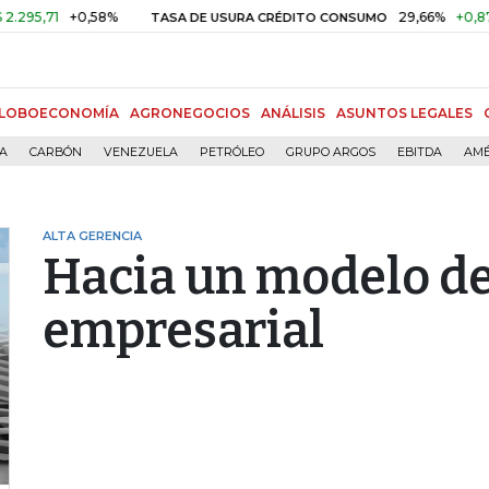
1
+0,58%
29,66%
+0,87%
+3,
TASA DE USURA CRÉDITO CONSUMO
LOBOECONOMÍA
AGRONEGOCIOS
ANÁLISIS
ASUNTOS LEGALES
ÍA
CARBÓN
VENEZUELA
PETRÓLEO
GRUPO ARGOS
EBITDA
AMÉ
ALTA GERENCIA
Hacia un modelo de
empresarial