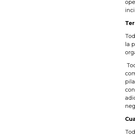
ope
inc
Ter
Tod
la 
org
Tod
com
pil
con
adi
neg
Cua
Tod