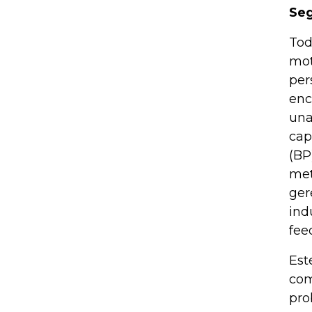
Seg
Tod
mot
per
enc
una
cap
(BP
met
ger
ind
fee
Est
com
pro