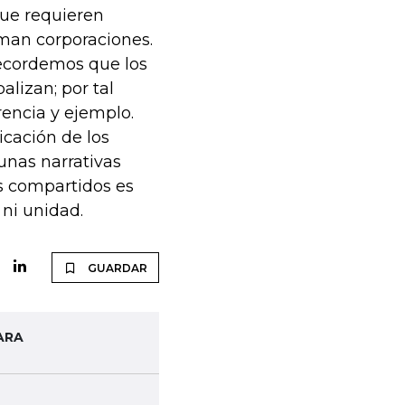
que requieren
aman corporaciones.
recordemos que los
alizan; por tal
rencia y ejemplo.
cación de los
unas narrativas
s compartidos es
 ni unidad.
GUARDAR
ARA