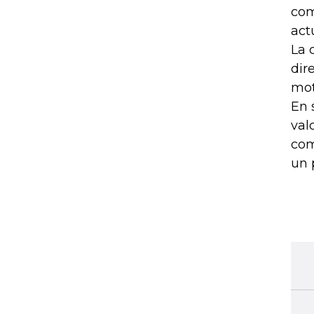
com
act
La 
dir
mot
En 
val
com
un 