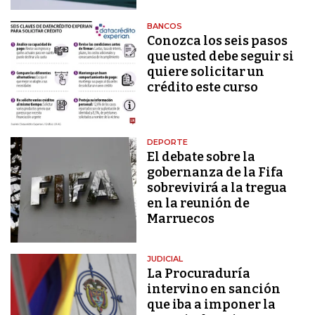
BANCOS
Conozca los seis pasos
que usted debe seguir si
quiere solicitar un
crédito este curso
DEPORTE
El debate sobre la
gobernanza de la Fifa
sobrevivirá a la tregua
en la reunión de
Marruecos
JUDICIAL
La Procuraduría
intervino en sanción
que iba a imponer la