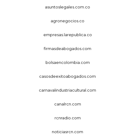
asuntoslegales.com.co
agronegocios.co
empresas.larepublica.co
firmasdeabogados.com
bolsaencolombia.com
casosdeexitoabogados.com
carnavalindustriacultural.com
canalrcn.com
rcnradio.com
noticiasrcn.com