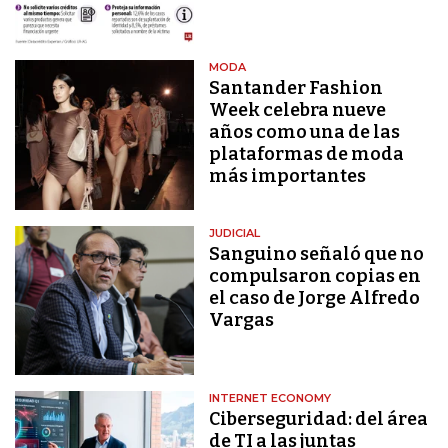
MODA
Santander Fashion
Week celebra nueve
años como una de las
plataformas de moda
más importantes
JUDICIAL
Sanguino señaló que no
compulsaron copias en
el caso de Jorge Alfredo
Vargas
INTERNET ECONOMY
Ciberseguridad: del área
de TI a las juntas