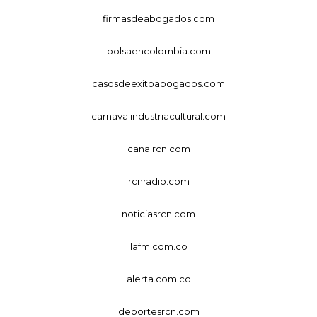
firmasdeabogados.com
bolsaencolombia.com
casosdeexitoabogados.com
carnavalindustriacultural.com
canalrcn.com
rcnradio.com
noticiasrcn.com
lafm.com.co
alerta.com.co
deportesrcn.com