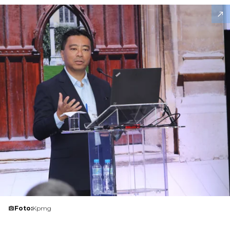
Foto:
Kpmg