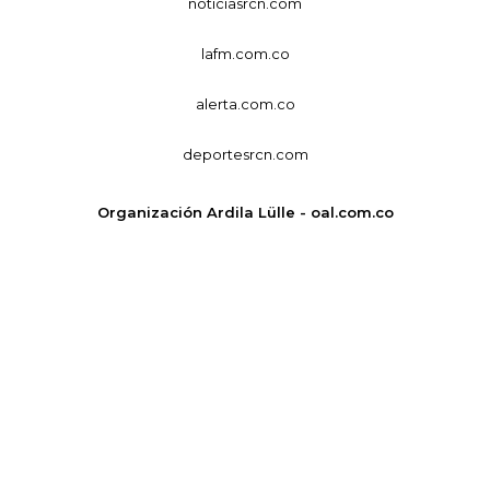
noticiasrcn.com
lafm.com.co
alerta.com.co
deportesrcn.com
Organización Ardila Lülle - oal.com.co