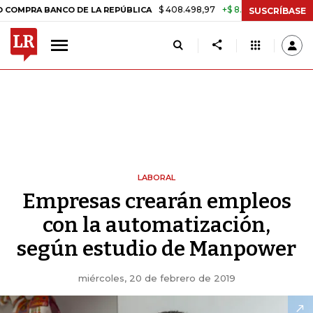
$ 408.498,97
+$ 8.753,81
+2,19%
 BANCO DE LA REPÚBLICA
TASA 
SUSCRÍBASE
LABORAL
Empresas crearán empleos
con la automatización,
según estudio de Manpower
miércoles, 20 de febrero de 2019