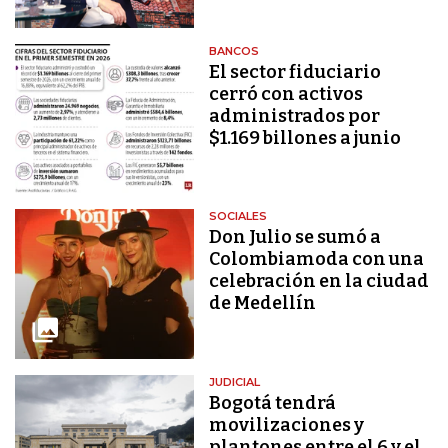
BANCOS
El sector fiduciario
cerró con activos
administrados por
$1.169 billones a junio
SOCIALES
Don Julio se sumó a
Colombiamoda con una
celebración en la ciudad
de Medellín
JUDICIAL
Bogotá tendrá
movilizaciones y
plantones entre el 6 y el