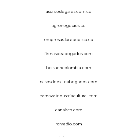
asuntoslegales.com.co
agronegocios.co
empresas.larepublica.co
firmasdeabogados.com
bolsaencolombia.com
casosdeexitoabogados.com
carnavalindustriacultural.com
canalrcn.com
rcnradio.com