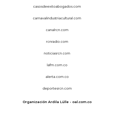
casosdeexitoabogados.com
carnavalindustriacultural.com
canalrcn.com
rcnradio.com
noticiasrcn.com
lafm.com.co
alerta.com.co
deportesrcn.com
Organización Ardila Lülle - oal.com.co