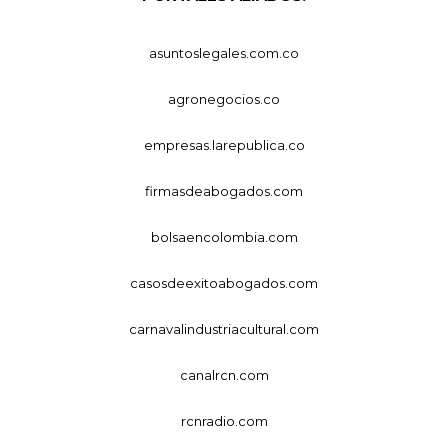
asuntoslegales.com.co
agronegocios.co
empresas.larepublica.co
firmasdeabogados.com
bolsaencolombia.com
casosdeexitoabogados.com
carnavalindustriacultural.com
canalrcn.com
rcnradio.com