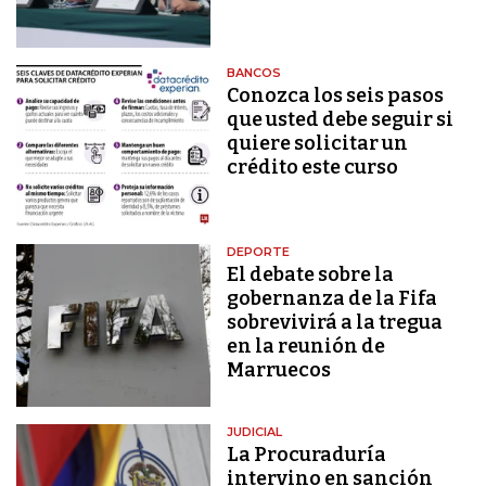
BANCOS
Conozca los seis pasos
que usted debe seguir si
quiere solicitar un
crédito este curso
DEPORTE
El debate sobre la
gobernanza de la Fifa
sobrevivirá a la tregua
en la reunión de
Marruecos
JUDICIAL
La Procuraduría
intervino en sanción