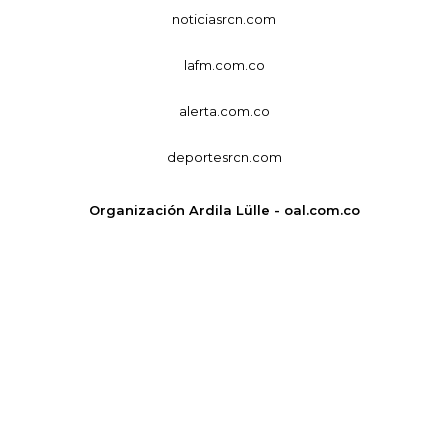
noticiasrcn.com
lafm.com.co
alerta.com.co
deportesrcn.com
Organización Ardila Lülle - oal.com.co