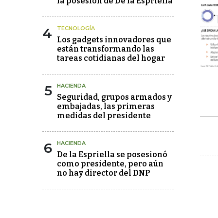
la posesión de De la Espriella
4
TECNOLOGÍA
Los gadgets innovadores que
están transformando las
tareas cotidianas del hogar
5
HACIENDA
Seguridad, grupos armados y
embajadas, las primeras
medidas del presidente
6
HACIENDA
De la Espriella se posesionó
como presidente, pero aún
no hay director del DNP