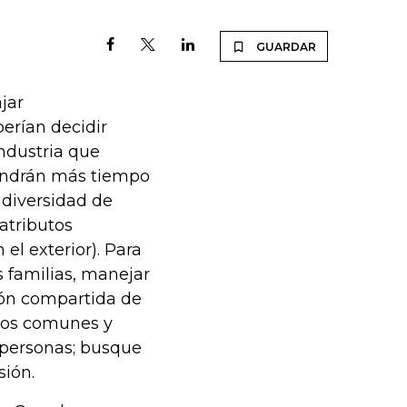
GUARDAR
ajar
berían decidir
ndustria que
tendrán más tiempo
 diversidad de
atributos
el exterior). Para
s familias, manejar
sión compartida de
ivos comunes y
 personas; busque
sión.