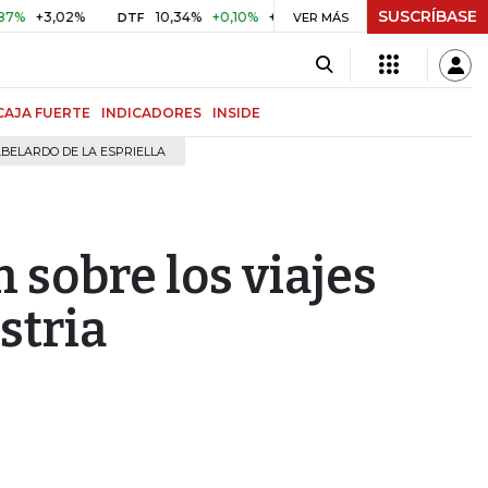
SUSCRÍBASE
+3,02%
10,34%
+0,10%
+0,98%
$ 416,96
+$ 0,05
+0
DTF
VER MÁS
UVR
CAJA FUERTE
INDICADORES
INSIDE
BELARDO DE LA ESPRIELLA
 sobre los viajes
stria