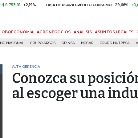
53,81
+2,19%
29,66%
+0,87%
TASA DE USURA CRÉDITO CONSUMO
LOBOECONOMÍA
AGRONEGOCIOS
ANÁLISIS
ASUNTOS LEGALES
RNO NACIONAL
GRUPO ARGOS
ODINSA
HOGAR
GRUPO NUTRESA
A
ALTA GERENCIA
Conozca su posición
al escoger una indu