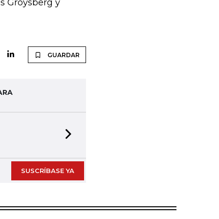
is Groysberg y
GUARDAR
ARA
Next slide
SUSCRÍBASE YA