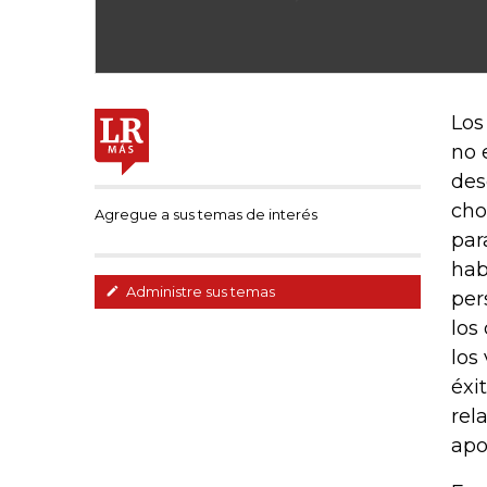
Los
no 
des
cho
Agregue a sus temas de interés
par
hab
Administre sus temas
per
los
los
éxi
rel
apo