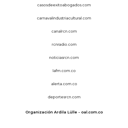
casosdeexitoabogados.com
carnavalindustriacultural.com
canalrcn.com
rcnradio.com
noticiasrcn.com
lafm.com.co
alerta.com.co
deportesrcn.com
Organización Ardila Lülle - oal.com.co