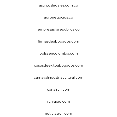
asuntoslegales.com.co
agronegocios.co
empresas.larepublica.co
firmasdeabogados.com
bolsaencolombia.com
casosdeexitoabogados.com
carnavalindustriacultural.com
canalrcn.com
rcnradio.com
noticiasrcn.com