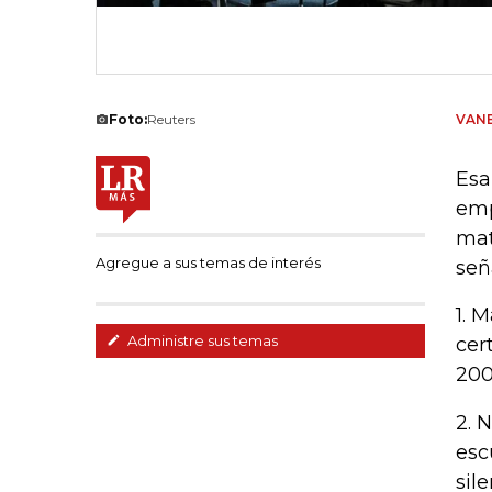
Foto:
Reuters
VANE
Esa
emp
mat
Agregue a sus temas de interés
señ
1. 
Administre sus temas
cer
200
2. 
esc
sile