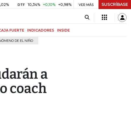
SUSCRÍBASE
10,34%
+0,10%
+0,98%
$ 416,81
+$ 0,05
+0,01%
DTF
UVR
VER MÁS
CAJA FUERTE
INDICADORES
INSIDE
NÓMENO DE EL NIÑO
udarán a
so coach