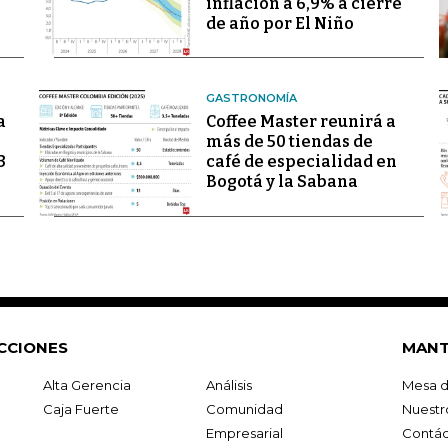
inflación a 6,9% a cierre
de año por El Niño
GASTRONOMÍA
a
Coffee Master reunirá a
más de 50 tiendas de
3
café de especialidad en
Bogotá y la Sabana
CCIONES
MANT
Alta Gerencia
Análisis
Mesa d
Caja Fuerte
Comunidad
Nuestr
Empresarial
Contác