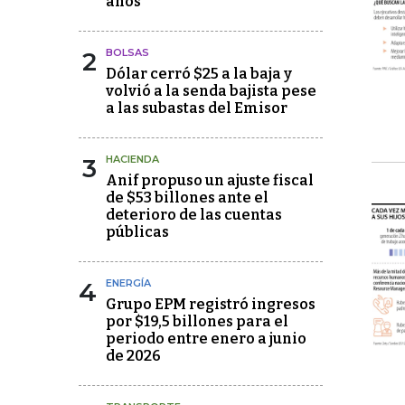
años
2
BOLSAS
Dólar cerró $25 a la baja y
volvió a la senda bajista pese
a las subastas del Emisor
3
HACIENDA
Anif propuso un ajuste fiscal
de $53 billones ante el
deterioro de las cuentas
públicas
4
ENERGÍA
Grupo EPM registró ingresos
por $19,5 billones para el
periodo entre enero a junio
de 2026