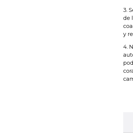
3. 
de 
coa
y r
4. 
aut
pod
cor
cam