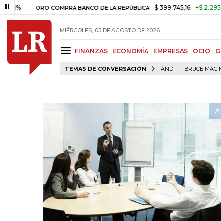
%
$ 399.745,16
+$ 2.295,71
+0
ORO COMPRA BANCO DE LA REPÚBLICA
MIÉRCOLES, 05 DE AGOSTO DE 2026
FINANZAS
ECONOMÍA
EMPRESAS
OCIO
G
TEMAS DE CONVERSACIÓN
ANDI
BRUCE MAC 