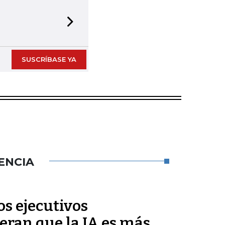
Next slide
SUSCRÍBASE YA
ENCIA
s ejecutivos
eran que la IA es más