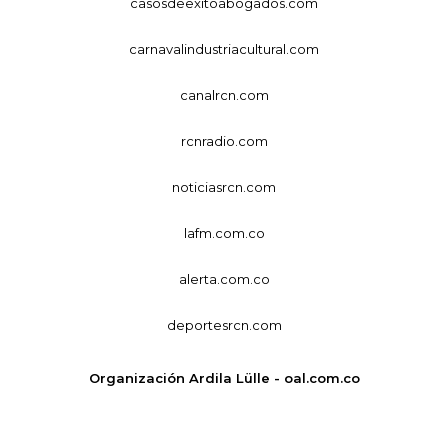
casosdeexitoabogados.com
carnavalindustriacultural.com
canalrcn.com
rcnradio.com
noticiasrcn.com
lafm.com.co
alerta.com.co
deportesrcn.com
Organización Ardila Lülle - oal.com.co