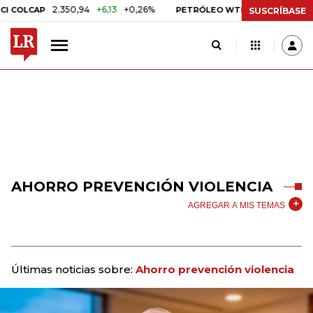
2.350,94
+6,13
+0,26%
US$ 78,01
US$ 2,92
OLCAP
PETRÓLEO WTI
SUSCRÍBASE
AHORRO PREVENCIÓN VIOLENCIA
AGREGAR A MIS TEMAS
Últimas noticias sobre:
Ahorro prevención violencia