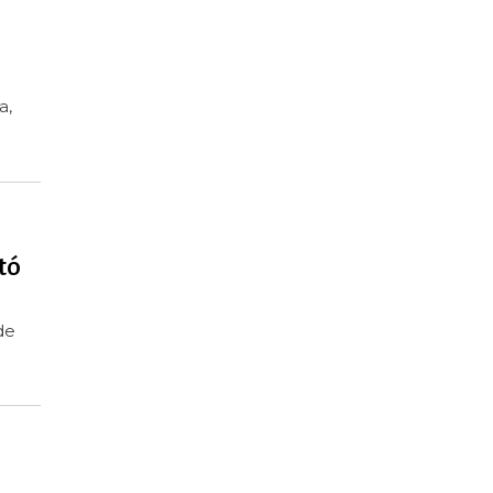
a,
tó
de