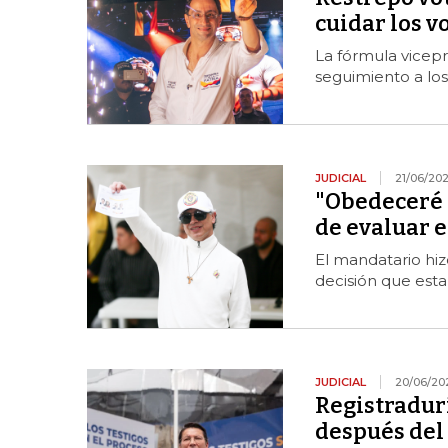
cuidar los v
La fórmula vicepr
seguimiento a los
JUDICIAL
21/06/20
"Obedeceré 
de evaluar e
El mandatario hiz
decisión que est
JUDICIAL
20/06/20
Registradurí
después del 