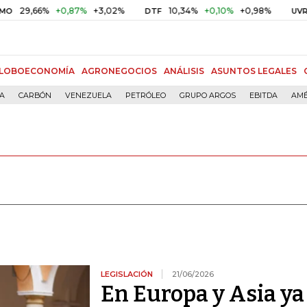
%
+0,87%
+3,02%
10,34%
+0,10%
+0,98%
$ 416,86
DTF
UVR
LOBOECONOMÍA
AGRONEGOCIOS
ANÁLISIS
ASUNTOS LEGALES
ÍA
CARBÓN
VENEZUELA
PETRÓLEO
GRUPO ARGOS
EBITDA
AMÉ
LEGISLACIÓN
21/06/2026
En Europa y Asia ya