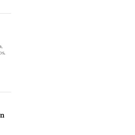
,
os,
ón