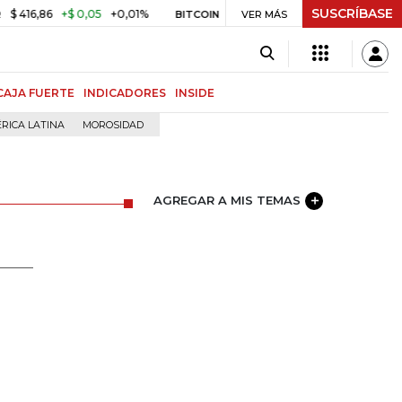
SUSCRÍBASE
+$ 0,05
+0,01%
US$ 64.968,40
US$ 856,80
+1,34%
BITCOIN
VER MÁS
TR
CAJA FUERTE
INDICADORES
INSIDE
RICA LATINA
MOROSIDAD
AGREGAR A MIS TEMAS