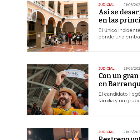
JUDICIAL
21/06/20
Así se desar
en las princ
El único inciden
donde una embarc
JUDICIAL
21/06/20
Con un gran 
en Barranqu
El candidato lleg
familia y un grup
JUDICIAL
21/06/20
Restrepo vo