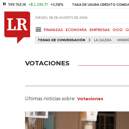
5,16
+$ 2.295,71
+0,58%
29,66
TASA DE USURA CRÉDITO CONSUMO
JUEVES, 06 DE AGOSTO DE 2026
FINANZAS
ECONOMÍA
EMPRESAS
OCIO
G
TEMAS DE CONVERSACIÓN
LA CALERA
MINER
VOTACIONES
Últimas noticias sobre:
Votaciones