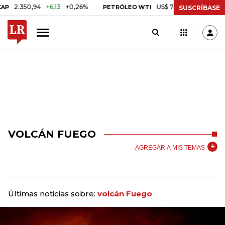
2.350,94
+6,13
+0,26%
US$ 78,18
US$ 0,17
+0,22
PETRÓLEO WTI
SUSCRÍBASE
VOLCÁN FUEGO
AGREGAR A MIS TEMAS
Últimas noticias sobre:
volcán Fuego