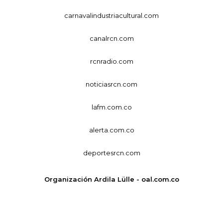
carnavalindustriacultural.com
canalrcn.com
rcnradio.com
noticiasrcn.com
lafm.com.co
alerta.com.co
deportesrcn.com
Organización Ardila Lülle - oal.com.co