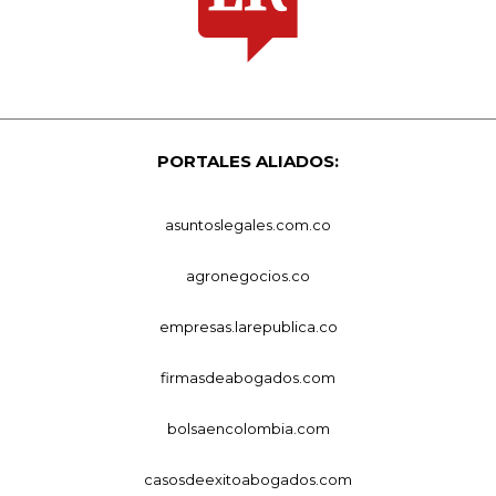
PORTALES ALIADOS:
asuntoslegales.com.co
agronegocios.co
empresas.larepublica.co
firmasdeabogados.com
bolsaencolombia.com
casosdeexitoabogados.com