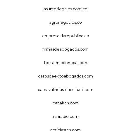
asuntoslegales.com.co
agronegocios.co
empresas.larepublica.co
firmasdeabogados.com
bolsaencolombia.com
casosdeexitoabogados.com
carnavalindustriacultural.com
canalrcn.com
rcnradio.com
noticiasrcn.com