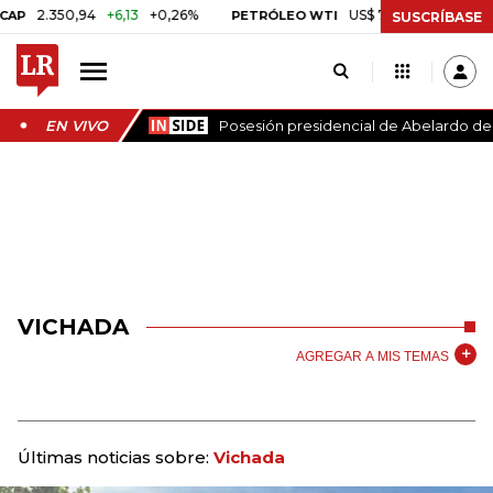
2.350,94
+6,13
+0,26%
US$ 78,01
US$ 2,92
+3,8
PETRÓLEO WTI
SUSCRÍBASE
EN VIVO
Posesión presidencial de Abelardo de l
VICHADA
AGREGAR A MIS TEMAS
Últimas noticias sobre:
Vichada